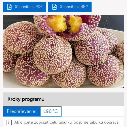
Stiahnite si PDF
Stiahnite si BR2
Kroky programu
Predhrievanie:
190 °C
Ak chcete zobraziť celú tabuľku, posuňte tabuľku doprava.