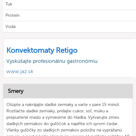
Tuk
Proteín
Voda
Konvektomaty Retigo
Vyskúšajte profesionálnu gastronómiu
www.jaz.sk
Smery
Ošúpte a nakrájajte sladké zemiaky a varte v pare 15 minút.
Roztlačte sladké zemiaky, pridajte cukor, soľ, múku a
prepustené maslo a vymiesime do hladka. Vytvarujte zmes
sladkých zemiakov do guľôčok a naplňte ich syrom čedar.
Všetky guľôčky zo sladkých zemiakov položte na vyprážanú