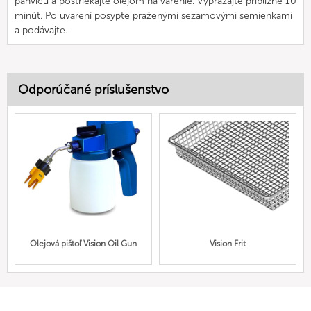
panvicu a postriekajte olejom na varenie. Vyprážajte približne 10
minút. Po uvarení posypte praženými sezamovými semienkami
a podávajte.
Odporúčané príslušenstvo
Olejová pištoľ Vision Oil Gun
Vision Frit