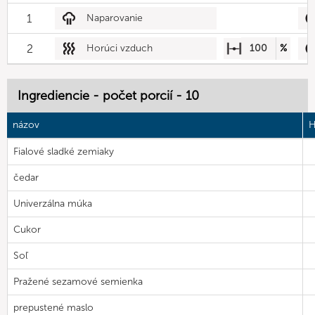
1
Naparovanie
2
Horúci vzduch
100
%
Ingrediencie - počet porcií - 10
názov
H
Fialové sladké zemiaky
čedar
Univerzálna múka
Cukor
Soľ
Pražené sezamové semienka
prepustené maslo