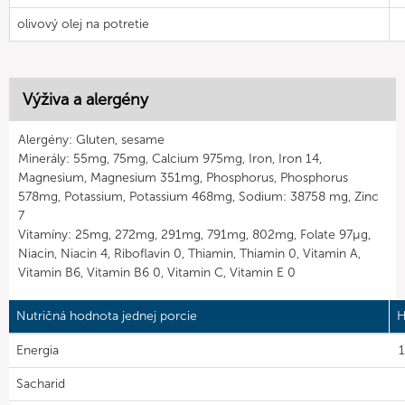
olivový olej na potretie
Výživa a alergény
Alergény: Gluten, sesame
Minerály: 55mg, 75mg, Calcium 975mg, Iron, Iron 14,
Magnesium, Magnesium 351mg, Phosphorus, Phosphorus
578mg, Potassium, Potassium 468mg, Sodium: 38758 mg, Zinc
7
Vitamíny: 25mg, 272mg, 291mg, 791mg, 802mg, Folate 97µg,
Niacin, Niacin 4, Riboflavin 0, Thiamin, Thiamin 0, Vitamin A,
Vitamin B6, Vitamin B6 0, Vitamin C, Vitamin E 0
Nutričná hodnota jednej porcie
H
Energia
1
Sacharid