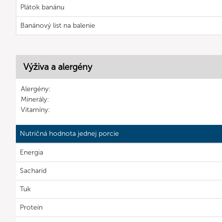
Plátok banánu
Banánový list na balenie
Výživa a alergény
Alergény:
Minerály:
Vitamíny:
Nutričná hodnota jednej porcie
Energia
Sacharid
Tuk
Proteín