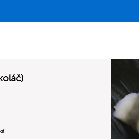
koláč)
ká