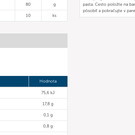
80
g
pasta. Cesto položte na ban
pôsobiť a pokračujte v pare
10
ks
Hodnota
75,6 kJ
17,8 g
0,1 g
0,8 g