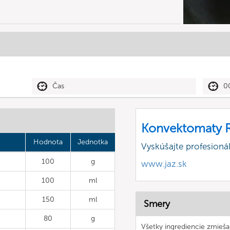
Čas
0
Konvektomaty R
Hodnota
Jednotka
Vyskúšajte profesion
100
g
www.jaz.sk
100
ml
150
ml
Smery
80
g
Všetky ingrediencie zmieša