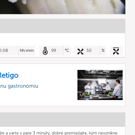
0:08
hh:mm
99
°C
50
%
etigo
álnu gastronómiu
jte a varte v pare 3 minúty, dobre premiešajte, kým nevznikne