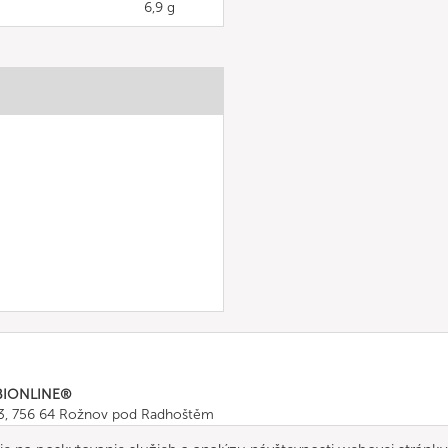
6,9 g
BIONLINE®
43, 756 64 Rožnov pod Radhoštěm
665 511
, Fax: +420 571 665 554