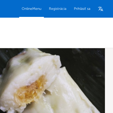
OnlineMenu
Registrácia
Prihlásiť sa