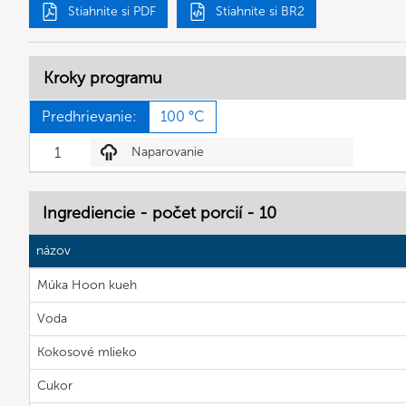
Stiahnite si PDF
Stiahnite si BR2
Kroky programu
Predhrievanie:
100 °C
1
Naparovanie
Ingrediencie - počet porcií - 10
názov
Múka Hoon kueh
Voda
Kokosové mlieko
Cukor