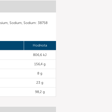
assium, Sodium, Sodium: 38758
Hodnota
806,6 kJ
156,4 g
8 g
23 g
98,2 g