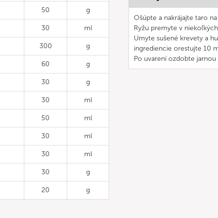
50
g
Ošúpte a nakrájajte taro n
30
ml
Ryžu premyte v niekoľkýc
Umyte sušené krevety a hub
300
g
ingrediencie orestujte 10 m
Po uvarení ozdobte jarnou 
60
g
30
g
30
ml
50
ml
30
ml
30
ml
30
g
20
g