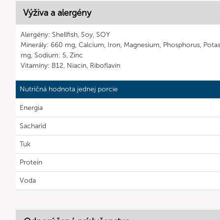
Výživa a alergény
Alergény: Shellfish, Soy, SOY
Minerály: 660 mg, Calcium, Iron, Magnesium, Phosphorus, Pot
mg, Sodium: 5, Zinc
Vitamíny: B12, Niacin, Riboflavin
Nutričná hodnota jednej porcie
Energia
Sacharid
Tuk
Proteín
Voda