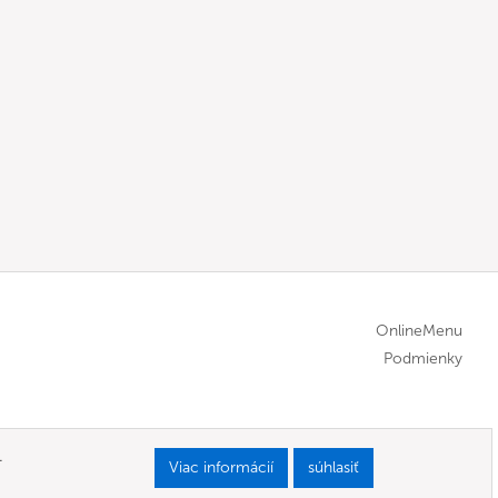
OnlineMenu
Podmienky
.
Viac informácií
súhlasiť