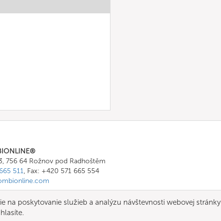
BIONLINE®
43, 756 64 Rožnov pod Radhoštěm
665 511
, Fax: +420 571 665 554
ombionline.com
e na poskytovanie služieb a analýzu návštevnosti webovej stránky
hlasíte.