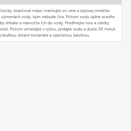
a kocky, bravčové mäso marinujte vo víne a sójovej omáčke.
h výmenách vody, kým nebude číra. Potom vodu úplne sceďte.
y shitake a namočte ich do vody. Predhrejte rúru a všetky
inút. Potom zmiešajte s ryžou, pridajte vodu a duste 30 minút.
cibuľkou, listami koriandra a opečenou šalotkou.