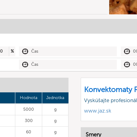
50
%
Čas
0
Čas
0
Konvektomaty R
Hodnota
Jednotka
Vyskúšajte profesion
5000
g
www.jaz.sk
300
g
60
g
Smery