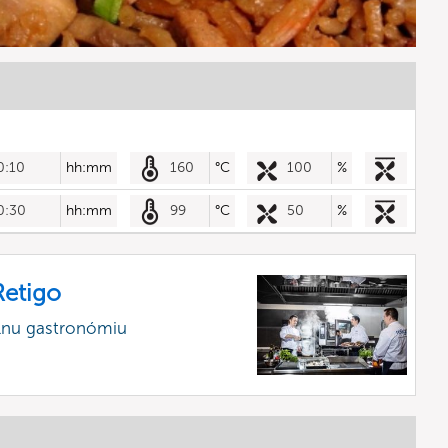
0:10
hh:mm
160
°C
100
%
0:30
hh:mm
99
°C
50
%
etigo
álnu gastronómiu