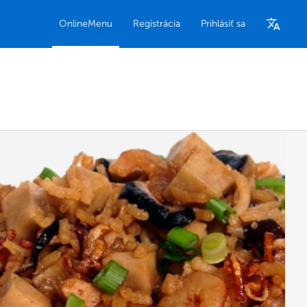
OnlineMenu
Registrácia
Prihlásiť sa