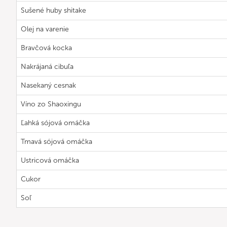
Sušené huby shitake
Olej na varenie
Bravčová kocka
Nakrájaná cibuľa
Nasekaný cesnak
Víno zo Shaoxingu
Ľahká sójová omáčka
Tmavá sójová omáčka
Ustricová omáčka
Cukor
Soľ