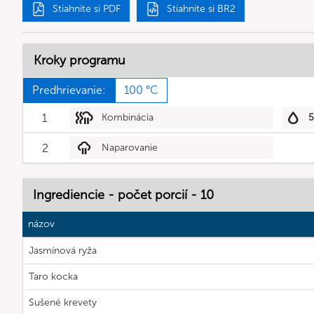
Stiahnite si PDF
Stiahnite si BR2
Kroky programu
Predhrievanie:
100 °C
1
Kombinácia
2
Naparovanie
Ingrediencie - počet porcií - 10
názov
Jasmínová ryža
Taro kocka
Sušené krevety