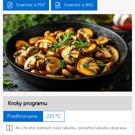
Stiahnite si PDF
Stiahnite si BR2
Kroky programu
Predhrievanie:
215 °C
Ak chcete zobraziť celú tabuľku, posuňte tabuľku doprava.