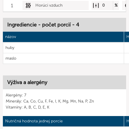
1
Horúci vzduch
0
%
Ingrediencie - počet porcií - 4
názov
H
huby
maslo
Výživa a alergény
Alergény: 7
Minerály: Ca, Co, Cu, F, Fe, I, K, Mg, Mn, Na, P, Zn
Vitamíny: A, B, C, D, E, K
Nutričná hodnota jednej porcie
H