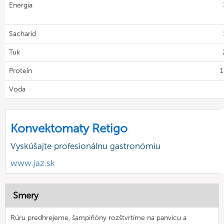
Energia
Sacharid
Tuk
Proteín
1
Voda
Konvektomaty Retigo
Vyskúšajte profesionálnu gastronómiu
www.jaz.sk
Smery
Rúru predhrejeme, šampiňóny rozštvrtíme na panvicu a