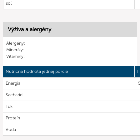
soľ
Výživa a alergény
Alergény:
Minerály:
Vitamíny:
Nutričná hodnota jednej porcie
H
Energia
5
Sacharid
Tuk
Proteín
Voda