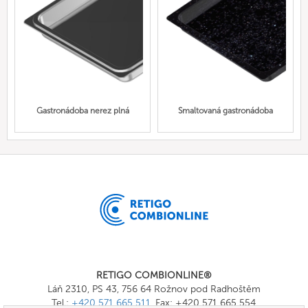
Gastronádoba nerez plná
Smaltovaná gastronádoba
RETIGO COMBIONLINE®
Láň 2310, PS 43, 756 64 Rožnov pod Radhoštěm
Tel.:
+420 571 665 511
, Fax: +420 571 665 554