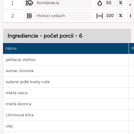
1
Kombinácia
50
%
2
Horúci vzduch
100
%
Ingrediencie - počet porcií - 6
názov
H
jahňacie stehno
sumac korenia
sušené jedlé kvety ruže
mletá rasca
mletá škorica
citrónová kôra
olej