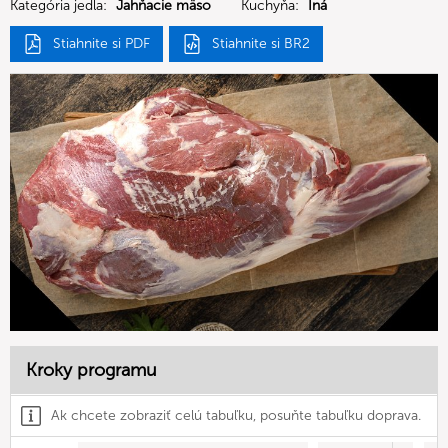
Kategória jedla:
Jahňacie mäso
Kuchyňa:
Iná
Stiahnite si PDF
Stiahnite si BR2
Kroky programu
Ak chcete zobraziť celú tabuľku, posuňte tabuľku doprava.