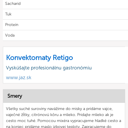
Sacharid
Tuk
Proteín
Voda
Konvektomaty Retigo
Vyskúšajte profesionálnu gastronómiu
www.jaz.sk
Smery
Všetky suché suroviny navážime do misky a pridáme vajce,
vaječné žĺtky, citrónovú kôru a mlieko. Pridajte mlieko ak je
cesto moc tuhé. Pomocou mixéra vypracujeme hladké cesto a
na koniec pridáme maslo izbovej teploty. Zapracujeme do