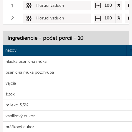
1
Horúci vzduch
100
%
2
Horúci vzduch
100
%
Ingrediencie - počet porcií - 10
názov
H
hladká pšeničná múka
pšeničná múka polohrubá
vajcia
žĺtok
mlieko 3,5%
vanilkový cukor
práškový cukor