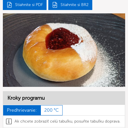
Stiahnite si PDF
Stiahnite si BR2
Kroky programu
Predhrievanie:
200 °C
Ak chcete zobraziť celú tabuľku, posuňte tabuľku doprava.