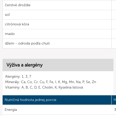
čerstvé droždie
soľ
citrónová kôra
maslo
džem - odroda podľa chuti
Výživa a alergény
Alergény: 1, 3, 7
Minerály: Ca, Co, Cr, Cu, F, Fe, I, K, Mg, Mn, Na, P, Se, Zn
Vitamíny: A, B, C, D, E, Cholin, K, Kyselina listová
Nutričná hodnota jednej porcie
H
Energia
3