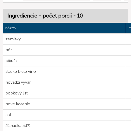
Ingrediencie - počet porcií - 10
názov
H
zemiaky
pór
cibuľa
sladké biele víno
hovädzí vývar
bobkový list
nové korenie
soľ
šľahačka 33%