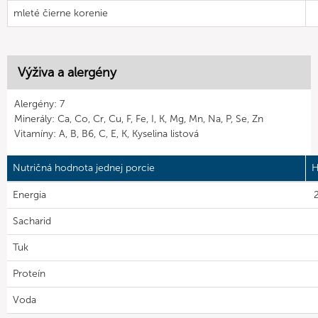
mleté čierne korenie
Výživa a alergény
Alergény: 7
Minerály: Ca, Co, Cr, Cu, F, Fe, I, K, Mg, Mn, Na, P, Se, Zn
Vitamíny: A, B, B6, C, E, K, Kyselina listová
Nutričná hodnota jednej porcie
H
Energia
2
Sacharid
Tuk
Proteín
Voda