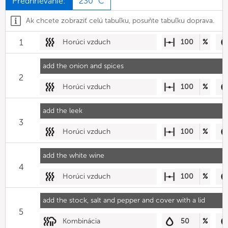
Predhrievanie:
230 °C
Ak chcete zobraziť celú tabuľku, posuňte tabuľku doprava.
1
Horúci vzduch
100
%
add the onion and spices
2
Horúci vzduch
100
%
add the leek
3
Horúci vzduch
100
%
add the white wine
4
Horúci vzduch
100
%
add the stock, salt and pepper and cover with a lid
5
Kombinácia
50
%