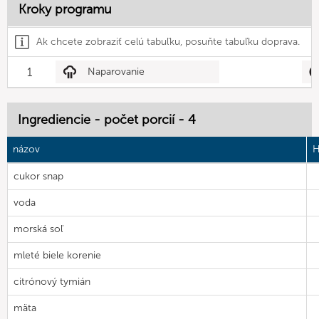
Kroky programu
Ak chcete zobraziť celú tabuľku, posuňte tabuľku doprava.
1
Naparovanie
Ingrediencie - počet porcií - 4
názov
H
cukor snap
voda
morská soľ
mleté biele korenie
citrónový tymián
mäta