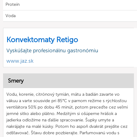
Proteín
Voda
Konvektomaty Retigo
Vyskúšajte profesionálnu gastronómiu
www.jaz.sk
Smery
Vodu, korenie, citrónový tymián, mätu a badián zavarte vo
vákuu a varte sousvide pri 85°C v parnom režime s rýchlosťou
ventilátora 50% po dobu 45 minút, potom preceďte cez veľmi
jemné sitko alebo plátno. Medzitým si ošúpeme hrášok a
jadierka odložíme na ďalšie spracovanie. Šupky umyte a
nakrájajte na malé kúsky. Potom ho aspoň dvakrát prejdite cez
odšťavovač. Šťavu dobre pozbierajte. Parfumovanú vodu s