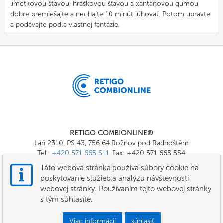
limetkovou šťavou, hráškovou šťavou a xantánovou gumou
dobre premiešajte a nechajte 10 minút lúhovať. Potom upravte
a podávajte podľa vlastnej fantázie.
RETIGO COMBIONLINE®
Láň 2310, PS 43, 756 64 Rožnov pod Radhoštěm
Tel.:
+420 571 665 511
, Fax: +420 571 665 554
E-mail:
info@combionline.com
Táto webová stránka používa súbory cookie na
poskytovanie služieb a analýzu návštevnosti
webovej stránky. Používaním tejto webovej stránky
OnlineMenu
s tým súhlasíte.
Podmienky
Viac informácií
súhlasiť