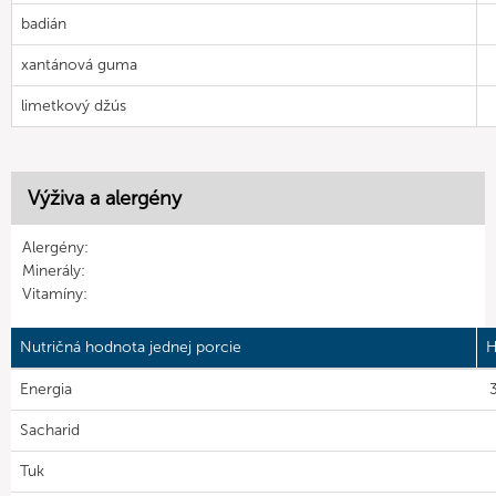
badián
xantánová guma
limetkový džús
Výživa a alergény
Alergény:
Minerály:
Vitamíny:
Nutričná hodnota jednej porcie
H
Energia
3
Sacharid
Tuk