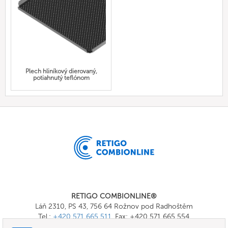
Plech hliníkový dierovaný,
potiahnutý teflónom
RETIGO COMBIONLINE®
Láň 2310, PS 43, 756 64 Rožnov pod Radhoštěm
Tel.:
+420 571 665 511
, Fax: +420 571 665 554
E-mail:
info@combionline.com