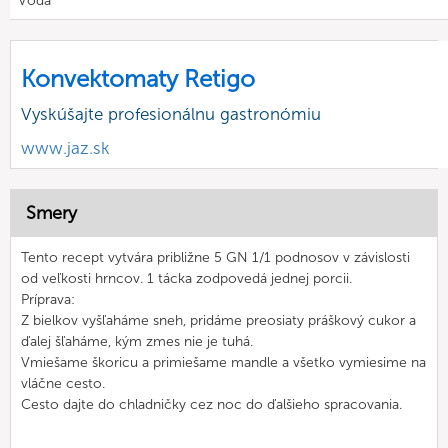
Voda
Konvektomaty Retigo
Vyskúšajte profesionálnu gastronómiu
www.jaz.sk
Smery
Tento recept vytvára približne 5 GN 1/1 podnosov v závislosti
od veľkosti hrncov. 1 tácka zodpovedá jednej porcii.
Príprava:
Z bielkov vyšľaháme sneh, pridáme preosiaty práškový cukor a
ďalej šľaháme, kým zmes nie je tuhá.
Vmiešame škoricu a primiešame mandle a všetko vymiesime na
vláčne cesto.
Cesto dajte do chladničky cez noc do ďalšieho spracovania.