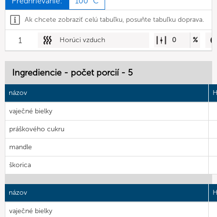
Predhrievanie:
100 °C
Ak chcete zobraziť celú tabuľku, posuňte tabuľku doprava.
1
Horúci vzduch
0
%
Ingrediencie - počet porcií - 5
názov
H
vaječné bielky
práškového cukru
mandle
škorica
názov
H
vaječné bielky