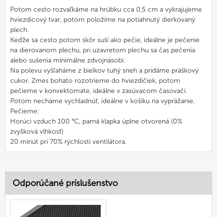
Potom cesto rozvaľkáme na hrúbku cca 0,5 cm a vykrajujeme
hviezdicový tvar, potom položíme na potiahnutý dierkovaný
plech.
Keďže sa cesto potom skôr suší ako pečie, ideálne je pečenie
na dierovanom plechu, pri uzavretom plechu sa čas pečenia
alebo sušenia minimálne zdvojnásobí.
Na polevu vyšľaháme z bielkov tuhý sneh a pridáme práškový
cukor. Zmes bohato rozotrieme do hviezdičiek, potom
pečieme v konvektomate, ideálne v zasúvacom časovači.
Potom necháme vychladnúť, ideálne v košíku na vyprážanie.
Pečieme:
Horúci vzduch 100 °C, parná klapka úplne otvorená (0%
zvyšková vlhkosť)
20 minút pri 70% rýchlosti ventilátora.
Odporúčané príslušenstvo