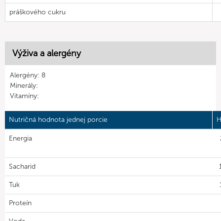
práškového cukru
Výživa a alergény
Alergény: 8
Minerály:
Vitamíny:
Nutričná hodnota jednej porcie
H
Energia
Sacharid
Tuk
Proteín