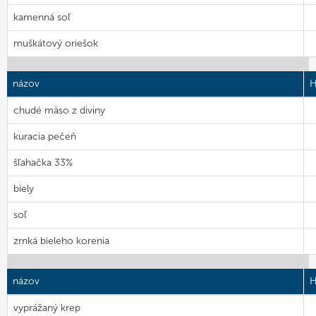
kamenná soľ
muškátový oriešok
názov
H
chudé mäso z diviny
kuracia pečeň
šľahačka 33%
biely
soľ
zrnká bieleho korenia
názov
H
vyprážaný krep