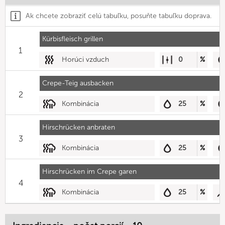
Ak chcete zobraziť celú tabuľku, posuňte tabuľku doprava.
Kürbisfleisch grillen
1
Horúci vzduch
0
%
Crepe-Teig ausbacken
2
Kombinácia
25
%
Hirschrücken anbraten
3
Kombinácia
25
%
Hirschrücken im Crepe garen
4
Kombinácia
25
%