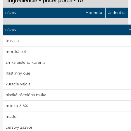
Ingrediencie - počet porcií - 10
názov
Hodnota
Jednotka
názov
H
tekvica
morská soľ
zrnká bieleho korenia
Rastlinny olej
kuracie vajcia
hladká pšeničná múka
mlieko 3,5%
maslo
čerstvý zázvor