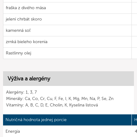
fraška z divého mäsa
jelení chrbát skoro
kamenná soľ
zrnká bieleho korenia
Rastlinny olej
Výživa a alergény
Alergény: 1, 3, 7
Minerály: Ca, Co, Cr, Cu, F, Fe, I, K, Mg, Mn, Na, P, Se, Zn
Vitamíny: A, B, C, D, E, Cholin, K, Kyselina listová
Nutričná hodnota jednej porcie
H
Energia
4