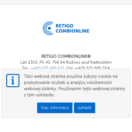
RETIGO COMBIONLINE®
Láň 2310, PS 43, 756 64 Rožnov pod Radhoštěm
Tel.:
+420 571 665 511
, Fax: +420 571 665 554
E-mail:
info@combionline.com
Táto webová stránka používa súbory cookie na
poskytovanie služieb a analýzu návštevnosti
webovej stránky. Používaním tejto webovej stránky
OnlineMenu
s tým súhlasíte.
Podmienky
Viac informácií
súhlasiť