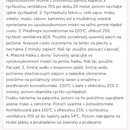
teplovzdušnom režime s otvorenou parnou klapkou a
rýchlosťou ventilátora 70% po dobu 20 minút, potom nechajte
úplne vychladnúť. 2. Vychladnutú tekvicu, celé vajce, múku,
mlieko, maslo, zázvor, kamennú soľ a muškátový oriešok
vymiešame vo vysokovýkonnom mixéri na veľmi jemné hladké
cesto. 3. Predhrejte konvektomat na 220°C, vlhkosť 25%,
rýchlosť ventilátora 60%. Použite potiahnutý uzavretý plech na
pečenie. Krepové cesto rozotrieme na tenko na plechy a
necháme 2 minúty zapiecť. Náš tip: použite zasúvací časovač.
4. Mäsová fraška z diviny: Suroviny spracujte vo
vysokovýkonnom mixéri na jemnú frašku. Náš tip: použite
Pacojet. 5. Srnčie sedlo v krepovom plášti: Srnčie sedlo
potrieme slnečnicovým olejom a následne okoreníme,
položíme na potiahnutý otočný tanier a smažíme v
predhriatom konvektomate: 220°C v pare s vlhkosťou 25% 3
minúty, potom okamžite rýchlo vychladnúť.
Frašku natrieme na palacinku, potom na ňu položíme vyprážané
jelenie mäso a zatočíme. Potom uvaríme v konvektomate.
Kombinovaná para 160°C s vlhkosťou 25%, s rýchlosťou
ventilátora 70% až do teploty jadra 54°C. Potom nakrájame na
hrubé plátky a poukladáme na zeleninu a podávame.