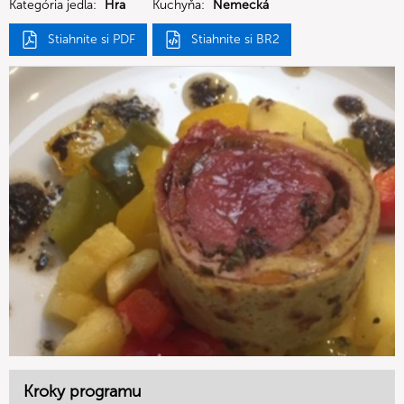
Kategória jedla:
Hra
Kuchyňa:
Nemecká
Stiahnite si PDF
Stiahnite si BR2
Kroky programu