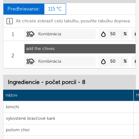
Predhrievanie:
115 °C
Ak chcete zobraziť celú tabuľku, posuňte tabuľku doprava.
1
Kombinácia
50
%
add the chives
2
Kombinácia
50
%
Ingrediencie - počet porcií - 8
názov
H
kimchi
vykostené bravčové karé
potom choi