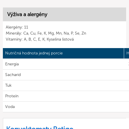
Výživa a alergény
Alergény: 11
Minerály: Ca, Cu, Fe, K, Mg, Mn, Na, P, Se, Zn
Vitamíny: A, B, C, E, K, Kyselina listová
Nutričná hodnota jednej porcie
H
Energia
Sacharid
Tuk
Proteín
Voda