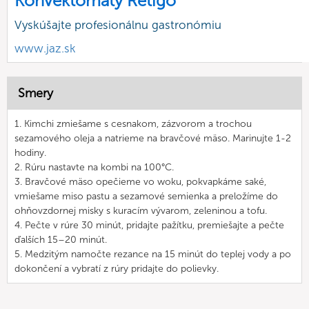
Konvektomaty Retigo
Vyskúšajte profesionálnu gastronómiu
www.jaz.sk
Smery
1. Kimchi zmiešame s cesnakom, zázvorom a trochou
sezamového oleja a natrieme na bravčové mäso. Marinujte 1-2
hodiny.
2. Rúru nastavte na kombi na 100°C.
3. Bravčové mäso opečieme vo woku, pokvapkáme saké,
vmiešame miso pastu a sezamové semienka a preložíme do
ohňovzdornej misky s kuracím vývarom, zeleninou a tofu.
4. Pečte v rúre 30 minút, pridajte pažítku, premiešajte a pečte
ďalších 15–20 minút.
5. Medzitým namočte rezance na 15 minút do teplej vody a po
dokončení a vybratí z rúry pridajte do polievky.