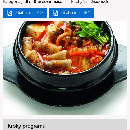
Kategória jedla:
Bravčové mäso
Kuchyňa:
Japonská
Stiahnite si PDF
Stiahnite si BR2
Kroky programu