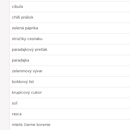
cibuľa
chilli prášok
zelená paprika
strúčiky cesnaku
paradajkový pretlak
paradajka
zeleninový vývar
bobkový list
krupicový cukor
soľ
rasca
mleté čierne korenie