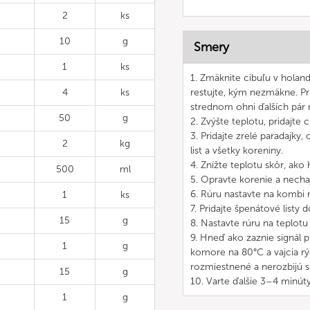
2
ks
10
g
Smery
1
ks
1. Zmäknite cibuľu v holand
4
ks
restujte, kým nezmäkne. Pr
strednom ohni ďalších pár 
50
g
2. Zvýšte teplotu, pridajte
3. Pridajte zrelé paradajk
2
kg
list a všetky koreniny.
4. Znížte teplotu skôr, ako 
500
ml
5. Opravte korenie a necha
6. Rúru nastavte na kombi 
1
ks
7. Pridajte špenátové listy
15
g
8. Nastavte rúru na teplotu
9. Hneď ako zaznie signál 
1
g
komore na 80°C a vajcia rý
rozmiestnené a nerozbijú s
15
g
10. Varte ďalšie 3–4 minúty
1
g