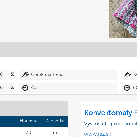
50
%
CoreProbeTemp
7
50
%
Čas
0
Konvektomaty R
Hodnota
Jednotka
Vyskúšajte profesion
30
ml
www.jaz.sk