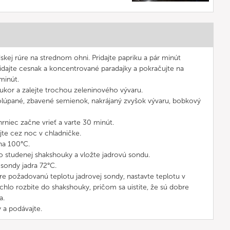
skej rúre na strednom ohni. Pridajte papriku a pár minút
idajte cesnak a koncentrované paradajky a pokračujte na
minút.
 cukor a zalejte trochou zeleninového vývaru.
y, olúpané, zbavené semienok, nakrájaný zvyšok vývaru, bobkový
hrniec začne vrieť a varte 30 minút.
jte cez noc v chladničke.
na 100°C.
 do studenej shakshouky a vložte jadrovú sondu.
 sondy jadra 72°C.
pre požadovanú teplotu jadrovej sondy, nastavte teplotu v
chlo rozbite do shakshouky, pričom sa uistite, že sú dobre
a.
 a podávajte.