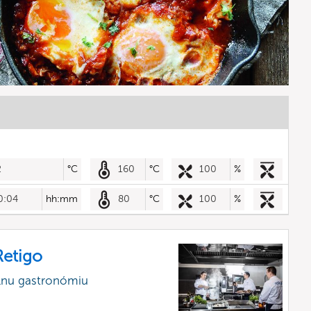
2
°C
160
°C
100
%
0:04
hh:mm
80
°C
100
%
etigo
álnu gastronómiu