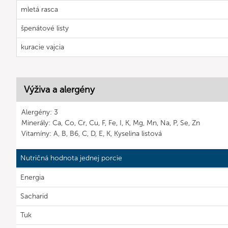
mletá rasca
špenátové listy
kuracie vajcia
Výživa a alergény
Alergény: 3
Minerály: Ca, Co, Cr, Cu, F, Fe, I, K, Mg, Mn, Na, P, Se, Zn
Vitamíny: A, B, B6, C, D, E, K, Kyselina listová
Nutričná hodnota jednej porcie
Energia
Sacharid
Tuk