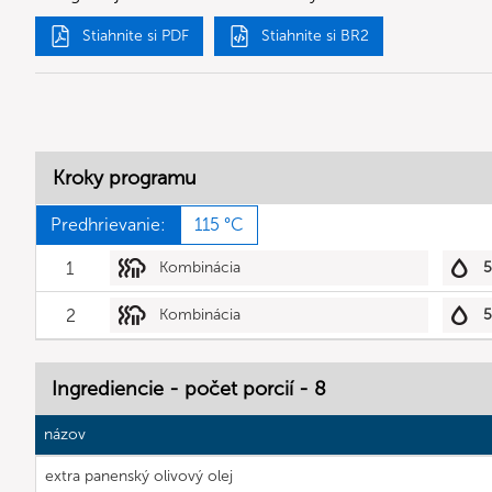
Stiahnite si PDF
Stiahnite si BR2
Kroky programu
Predhrievanie:
115 °C
1
Kombinácia
2
Kombinácia
Ingrediencie - počet porcií - 8
názov
extra panenský olivový olej