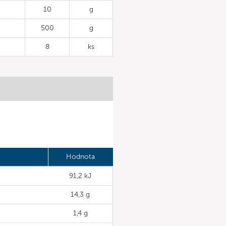
10
g
500
g
8
ks
Hodnota
91,2 kJ
14,3 g
1,4 g