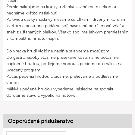
Náplň:
Žemle nakrájame na kocky a zľahka zavlhčíme mliekom a
necháme krátko nasiaknuť.
Polovicu dávky masla vymiešame so žĺtkami, drveným korením,
kvetom a postupne pridáme soľ, nasekanú petržlenovú vňať a
sneh z ušľahaných bielkov. Všetko spojíme ľahkým premiešaním
v kompaktnú hmotu-náplň.
Do vrecka hrudí vložíme náplň a stiahneme motúzom.
Do gastronádoby vložíme presekané kosti, na ne položíme
naplnené hruďou, podlejeme vodou a pečieme do mäkka na
uvedený program.
Počas pečenia hruďou otáčame, prelievame a podlievame
vodou.
Mäkké upečené hruďou vyberieme, následne na sporáku
dorobíme šťavu z výpeku na hotovo.
Odporúčané príslušenstvo