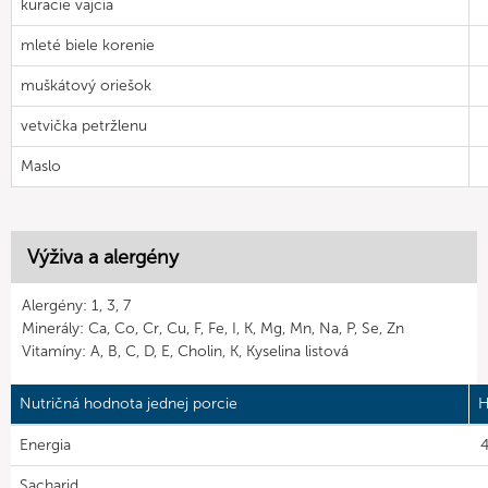
kuracie vajcia
mleté biele korenie
muškátový oriešok
vetvička petržlenu
Maslo
Výživa a alergény
Alergény: 1, 3, 7
Minerály: Ca, Co, Cr, Cu, F, Fe, I, K, Mg, Mn, Na, P, Se, Zn
Vitamíny: A, B, C, D, E, Cholin, K, Kyselina listová
Nutričná hodnota jednej porcie
H
Energia
4
Sacharid