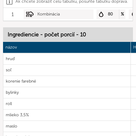
Ak chcete zobraziť celú tabuľku, posuňte tabuľku doprava.
1
Kombinácia
80
%
Ingrediencie - počet porcií - 10
názov
H
hruď
soľ
korenie farebné
bylinky
roll
mlieko 3,5%
maslo