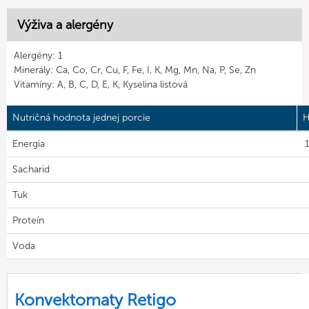
Výživa a alergény
Alergény: 1
Minerály: Ca, Co, Cr, Cu, F, Fe, I, K, Mg, Mn, Na, P, Se, Zn
Vitamíny: A, B, C, D, E, K, Kyselina listová
Nutričná hodnota jednej porcie
H
Energia
1
Sacharid
Tuk
Proteín
Voda
Konvektomaty Retigo