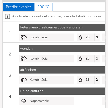
Predhrievanie:
200 °C
Ak chcete zobraziť celú tabuľku, posuňte tabuľku doprava.
Petersilienwurzelcremesuppe - anbraten
1
Kombinácia
25
%
wenden
2
Kombinácia
25
%
ablöschen
3
Kombinácia
25
%
Brühe auffüllen
4
Naparovanie