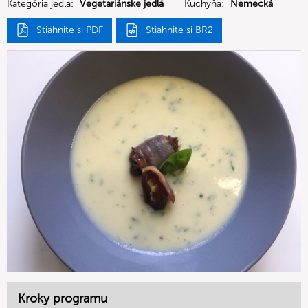
Kategória jedla:
Vegetariánske jedlá
Kuchyňa:
Nemecká
Stiahnite si PDF
Stiahnite si BR2
Kroky programu