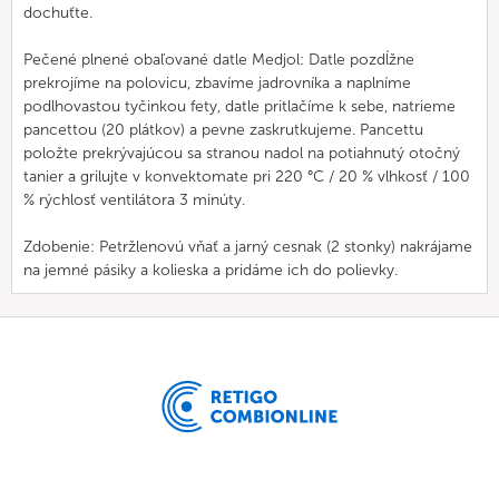
dochuťte.
Pečené plnené obaľované datle Medjol: Datle pozdĺžne
prekrojíme na polovicu, zbavíme jadrovníka a naplníme
podlhovastou tyčinkou fety, datle pritlačíme k sebe, natrieme
pancettou (20 plátkov) a pevne zaskrutkujeme. Pancettu
položte prekrývajúcou sa stranou nadol na potiahnutý otočný
tanier a grilujte v konvektomate pri 220 °C / 20 % vlhkosť / 100
% rýchlosť ventilátora 3 minúty.
Zdobenie: Petržlenovú vňať a jarný cesnak (2 stonky) nakrájame
na jemné pásiky a kolieska a pridáme ich do polievky.