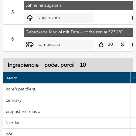
Sahne hinzugeben
5
Naparovanie
Gebackene Medjol mit Feta - vorheizen auf 230°C
6
Kombinácia
20
%
Ingrediencie - počet porcií - 10
názov
H
koreň petržlenu
zemiaky
prepustené maslo
šalotka
pór