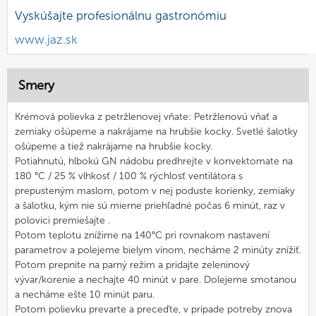
Vyskúšajte profesionálnu gastronómiu
www.jaz.sk
Smery
Krémová polievka z petržlenovej vňate: Petržlenovú vňať a
zemiaky ošúpeme a nakrájame na hrubšie kocky. Svetlé šalotky
ošúpeme a tiež nakrájame na hrubšie kocky.
Potiahnutú, hlbokú GN nádobu predhrejte v konvektomate na
180 °C / 25 % vlhkosť / 100 % rýchlosť ventilátora s
prepusteným maslom, potom v nej poduste korienky, zemiaky
a šalotku, kým nie sú mierne priehľadné počas 6 minút, raz v
polovici premiešajte .
Potom teplotu znížime na 140°C pri rovnakom nastavení
parametrov a polejeme bielym vínom, necháme 2 minúty znížiť.
Potom prepnite na parný režim a pridajte zeleninový
vývar/korenie a nechajte 40 minút v pare. Dolejeme smotanou
a necháme ešte 10 minút paru.
Potom polievku prevarte a preceďte, v prípade potreby znova