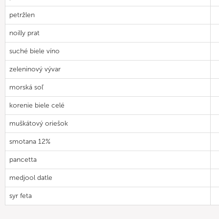
petržlen
noilly prat
suché biele víno
zeleninový vývar
morská soľ
korenie biele celé
muškátový oriešok
smotana 12%
pancetta
medjool datle
syr feta