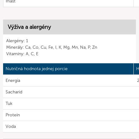
masť
Výživa a alergény
Alergény: 1
Minerály: Ca, Co, Cu, Fe, I, K, Mg, Mn, Na, P, Zn
Vitamíny: A, C, E
Nutričná hodnota jednej porcie
H
Energia
2
Sacharid
Tuk
Proteín
Voda