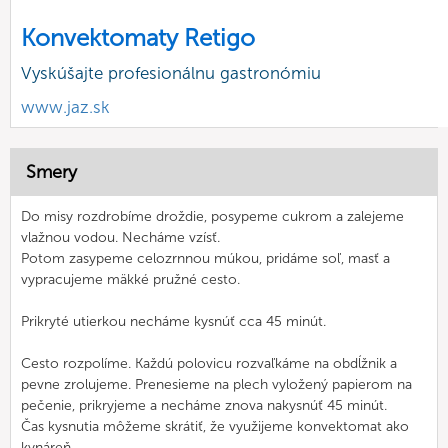
Konvektomaty Retigo
Vyskúšajte profesionálnu gastronómiu
www.jaz.sk
Smery
Do misy rozdrobíme droždie, posypeme cukrom a zalejeme
vlažnou vodou. Necháme vzísť.
Potom zasypeme celozrnnou múkou, pridáme soľ, masť a
vypracujeme mäkké pružné cesto.
Prikryté utierkou necháme kysnúť cca 45 minút.
Cesto rozpolíme. Každú polovicu rozvaľkáme na obdĺžnik a
pevne zrolujeme. Prenesieme na plech vyložený papierom na
pečenie, prikryjeme a necháme znova nakysnúť 45 minút.
Čas kysnutia môžeme skrátiť, že využijeme konvektomat ako
kynáreň.