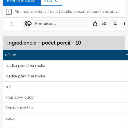
Predhrievanie:
205 °C
Ak chcete zobraziť celú tabuľku, posuňte tabuľku doprava.
1
Kombinácia
50
%
Ingrediencie - počet porcií - 10
názov
H
hladká pšeničná múka
hladká pšeničná múka
soľ
krupicový cukor
čerstvé droždie
voda