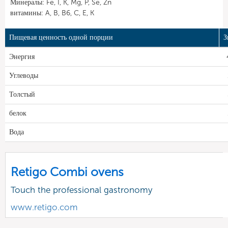
Минералы: Fe, I, K, Mg, P, Se, Zn
витамины: A, B, B6, C, E, K
Пищевая ценность одной порции
З
Энергия
Углеводы
Толстый
белок
Вода
Retigo Combi ovens
Touch the professional gastronomy
www.retigo.com