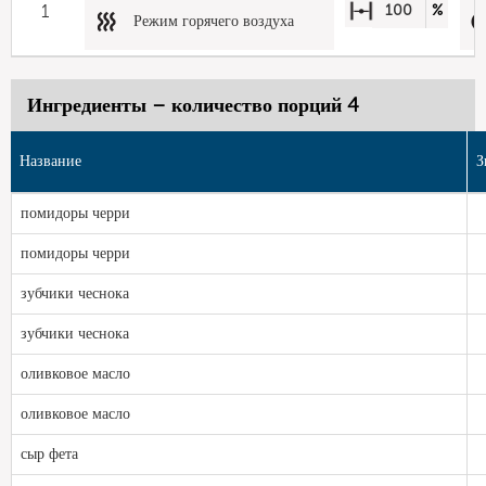
1
100
%
Режим горячего воздуха
Ингредиенты – количество порций 4
Название
З
помидоры черри
помидоры черри
зубчики чеснока
зубчики чеснока
оливковое масло
оливковое масло
сыр фета