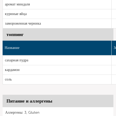
аромат миндаля
куриные яйца
замороженная черника
топпинг
Название
З
сахарная пудра
кардамон
соль
Питание и аллергены
Аллергены: 3, Gluten