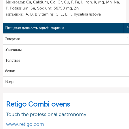
Минералы: Ca, Calcium, Co, Cr, Cu, F, Fe, I, Iron, K, Mg, Mn, Na,
P, Potassium, Se, Sodium: 38758 mg, Zn
витамины: A, B, B vitamins, C, D, E, K, Kyselina listová
Пищевая ценность одной порции
З
Энергия
1
Углеводы
Толстый
белок
Вода
Retigo Combi ovens
Touch the professional gastronomy
www.retigo.com