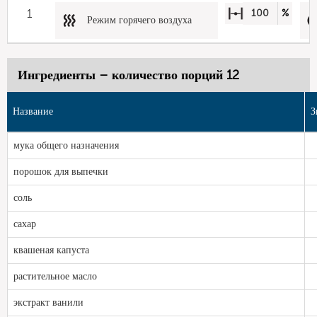
1
100
%
Режим горячего воздуха
Ингредиенты – количество порций 12
Название
З
мука общего назначения
порошок для выпечки
соль
сахар
квашеная капуста
растительное масло
экстракт ванили