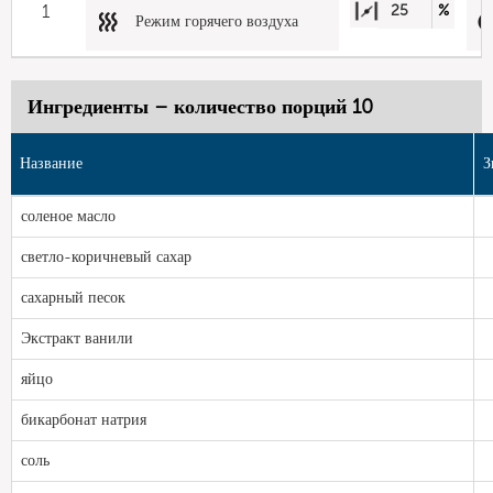
1
25
%
Режим горячего воздуха
Ингредиенты – количество порций 10
Название
З
соленое масло
светло-коричневый сахар
сахарный песок
Экстракт ванили
яйцо
бикарбонат натрия
соль