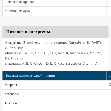
шоколадная крошка
пшеничная мука
Питание и аллергены
Аллергены: 3, and may contain peanuts, Contains milk, DAIRY,
Gluten, soy
Минералы: Ca, Co, Cr, Cu, F, Fe, I, Iron, K, Magnesium, Mg, Mn,
Na, P, Se, Zn
витамины: A, B, C, Cholin, D, E, K, Kyselina listová, Vitamin A
Пищевая ценность одной порции
З
Энергия
3
Углеводы
Толстый