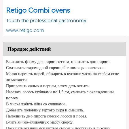
Retigo Combi ovens
Touch the professional gastronomy
www.retigo.com
Порядок действий
Выложить форму для пирога тестом, проколоть дно пирога.
Смазывать старомодной горчицей с помощью кисточки.
Мелко нарезать порей, обжарить в кусочке масла на слабом огне
до мягкости.
Приправить солью и перцем, затем дать остыть.
Нарезать лосось кубиками по 1,5 см, смешать с охлажденным
пореем.
В миске взбить яйца со сливками.
Добавить половину тертого сыра и смешать.
Наполнить дно пирога смесью лосося и порея.
Влить яично-сливочную массу сверху.
Посыпать оставшимся тертым сыром и поставить в духовку.