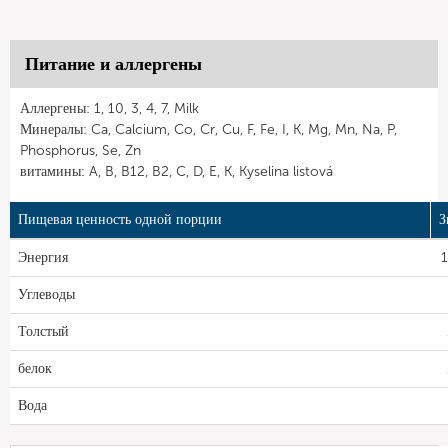
Питание и аллергены
Аллергены: 1, 10, 3, 4, 7, Milk
Минералы: Ca, Calcium, Co, Cr, Cu, F, Fe, I, K, Mg, Mn, Na, P,
Phosphorus, Se, Zn
витамины: A, B, B12, B2, C, D, E, K, Kyselina listová
Пищевая ценность одной порции
З
Энергия
1
Углеводы
Толстый
белок
Вода