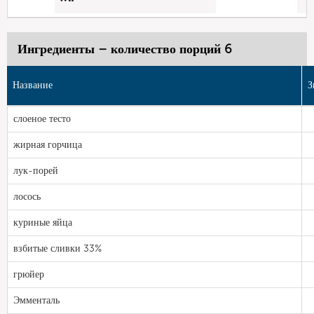
Ингредиенты – количество порций 6
Название
З
слоеное тесто
жирная горчица
лук-порей
лосось
куриные яйца
взбитые сливки 33%
грюйер
Эмменталь