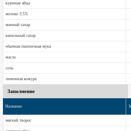
куриные яйца
молоко 3,5%
манный сахар
ванильный сахар
обычная пшеничная мука
масло
соль
лимонная кожура
Заполнение
Название
З
мягкий творог