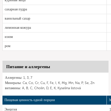
куриные яйца
сахарная пудра
ванильный сахар
лимонная кожура
изюм
ром
Питание и аллергены
Аллергены: 1, 3, 7
Минералы: Ca, Co, Cr, Cu, F, Fe, I, K, Mg, Mn, Na, P, Se, Zn
витамины: A, B, C, Cholin, D, E, K, Kyselina listová
Пищевая ценность одной порции
З
Энергия
1