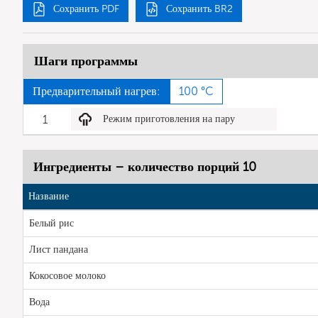
Сохранить PDF
Сохранить BR2
Шаги программы
Предварительный нагрев:
100 °C
1
Режим приготовления на пару
Ингредиенты – количество порций 10
Название
Белый рис
Лист пандана
Кокосовое молоко
Вода