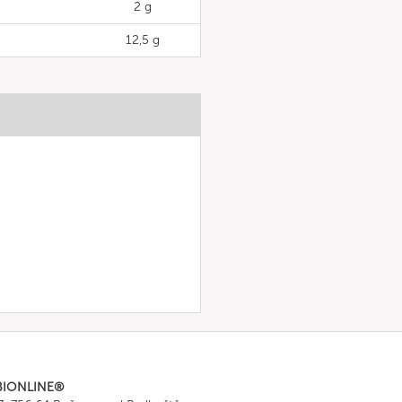
2 g
12,5 g
BIONLINE®