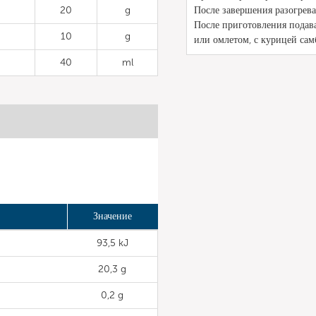
20
g
После завершения разогрева
После приготовления подав
10
g
или омлетом, с курицей са
40
ml
Значение
93,5 kJ
20,3 g
0,2 g