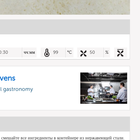
0:30
чч:мм
99
°C
50
%
vens
al gastronomy
 смешайте все ингредиенты в контейнере из нержавеющей стали.