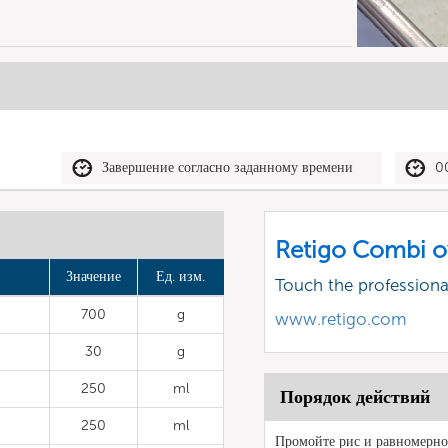
Завершение согласно заданному времени
0
Retigo Combi o
Значение
Ед. изм.
Touch the profession
700
g
www.retigo.com
30
g
250
ml
Порядок действий
250
ml
Промойте рис и равномерно