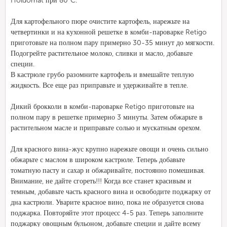
Holdomat при 80°C.
Для картофельного пюре очистите картофель, нарежьте на
четвертинки и на кухонной решетке в комби-пароварке Retigo
приготовьте на полном пару примерно 30-35 минут до мягкости.
Подогрейте растительное молоко, сливки и масло, добавьте
специи.
В кастрюле грубо разомните картофель и вмешайте теплую
жидкость. Все еще раз приправьте и удерживайте в тепле.
Дикий брокколи в комби-пароварке Retigo приготовьте на
полном пару в решетке примерно 3 минуты. Затем обжарьте в
растительном масле и приправьте солью и мускатным орехом.
Для красного вина-жус крупно нарежьте овощи и очень сильно
обжарьте с маслом в широком кастрюле. Теперь добавьте
томатную пасту и сахар и обжаривайте, постоянно помешивая.
Внимание, не дайте сгореть!!! Когда все станет красивым и
темным, добавьте часть красного вина и освободите поджарку от
дна кастрюли. Уварите красное вино, пока не образуется снова
поджарка. Повторяйте этот процесс 4-5 раз. Теперь заполните
поджарку овощным бульоном, добавьте специи и дайте всему