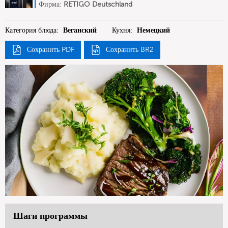
Deutschland
Фирма:
RETIGO Deutschland
GmbH
Категория блюда:
Веганский
Кухня:
Немецкий
Сохранить PDF
Сохранить BR2
Шаги программы