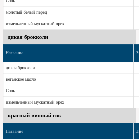
Соль
молотый белый перец
измельченный мускатный орех
дикая брокколи
Название
З
дикая брокколи
веганское масло
Соль
измельченный мускатный орех
красный винный сок
Название
З