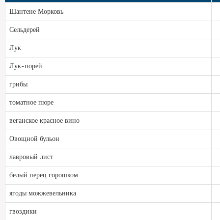
Шантене Морковь
Сельдерей
Лук
Лук-порей
грибы
томатное пюре
веганское красное вино
Овощной бульон
лавровый лист
белый перец горошком
ягоды можжевельника
гвоздики