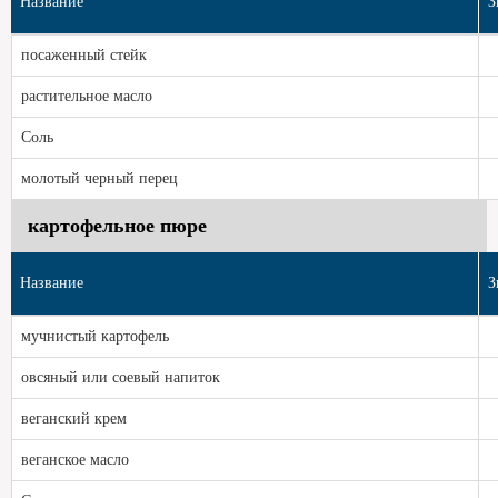
Название
З
посаженный стейк
растительное масло
Соль
молотый черный перец
картофельное пюре
Название
З
мучнистый картофель
овсяный или соевый напиток
веганский крем
веганское масло