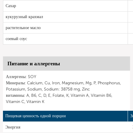
Сахар
кукурузный крахмал
растительное масло
соевый соус
Питание и аллергены
Аллергены: SOY
Минералы: Calcium, Cu, Iron, Magnesium, Mg, P, Phosphorus,
Potassium, Sodium, Sodium: 38758 mg, Zinc
витамины: A, B6, C, D, E, Folate, K, Vitamin A, Vitamin B6,
Vitamin C, Vitamin K
Пищевая ценность одной порции
З
Энергия