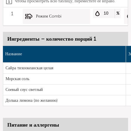
Чтобы просмотреть всю таблицу, переместите ее вправо.
1
10
%
Режим Сombi
Ингредиенты – количество порций 1
Название
З
Сайра тихоокеанская целая
Морская соль
Соевый соус светлый
Долька лимона (по желанию)
Питание и аллергены