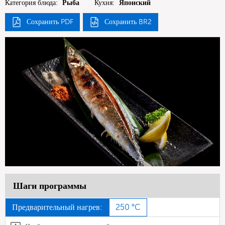
Категория блюда:
Рыба
Кухня:
Японский
Сохранить PDF
Сохранить BR2
Шаги программы
Предварительный нагрев:
250 °C