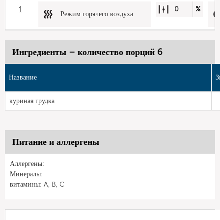
1
0
%
Режим горячего воздуха
Ингредиенты – количество порций 6
Название
З
куриная грудка
Питание и аллергены
Аллергены:
Минералы:
витамины: A, B, C