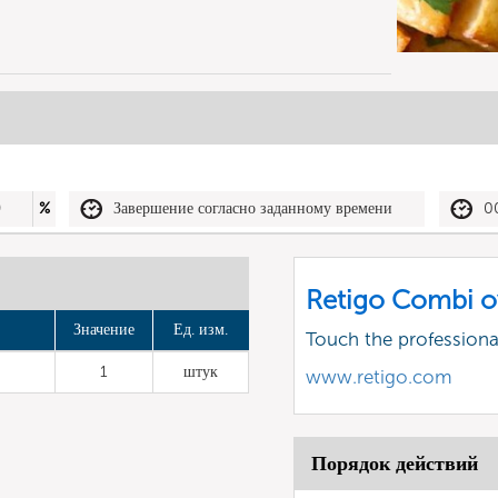
0
%
Завершение согласно заданному времени
0
Retigo Combi o
Значение
Ед. изм.
Touch the profession
1
штук
www.retigo.com
Порядок действий