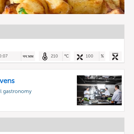
0:07
чч:мм
210
°C
100
%
vens
al gastronomy