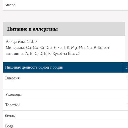
масло
Питание и аллергены
Аллергены: 1, 3, 7
Минералы: Ca, Co, Cr, Cu, F, Fe, I, K, Mg, Mn, Na, P, Se, Zn
витамины: A, B, C, D, E, K, Kyselina listová
Пищевая ценность одной порции
З
Энергия
Углеводы
Толстый
белок
Вода