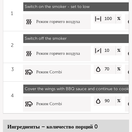
Switch on the smoker - set to low
1
100
%
Режим горячего воздуха
Switch off the smoker
2
10
%
Режим горячего воздуха
3
70
%
Режим Сombi
Cover the wings with BBQ sauce and continue to cook
4
90
%
Режим Сombi
Ингредиенты – количество порций 0