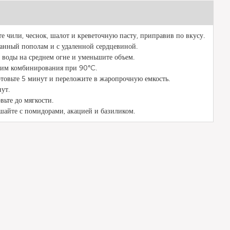
те чили, чеснок, шалот и креветочную пасту, приправив по вкусу.
занный пополам и с удаленной сердцевиной.
 воды на среднем огне и уменьшите объем.
ежим комбинирования при 90°C.
готовьте 5 минут и переложите в жаропрочную емкость.
нут.
вьте до мягкости.
ешайте с помидорами, акацией и базиликом.