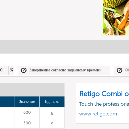
50
%
Завершение согласно заданному времени
0
Retigo Combi o
Значение
Ед. изм.
Touch the profession
600
g
www.retigo.com
300
g