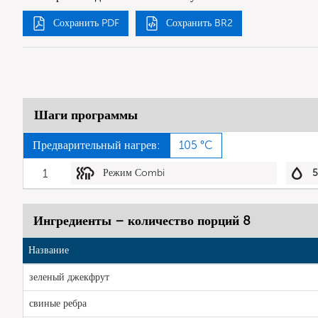
Сохранить PDF
Сохранить BR2
Шаги программы
Предварительный нагрев:
105 °C
1
Режим Сombi
Ингредиенты – количество порций 8
Название
зеленый джекфрут
свиные ребра