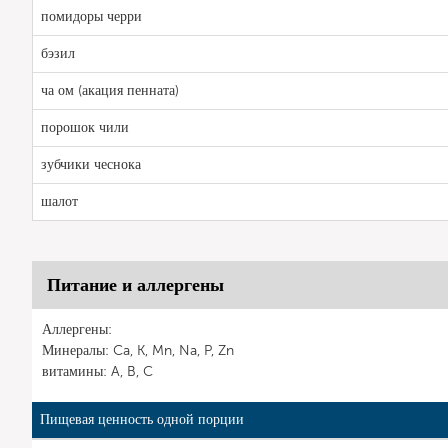
помидоры черри
бэзил
ча ом (акация пенната)
порошок чили
зубчики чеснока
шалот
Питание и аллергены
Аллергены:
Минералы: Ca, K, Mn, Na, P, Zn
витамины: A, B, C
Пищевая ценность одной порции