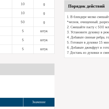
10
g
Порядок действий
10
g
1. В блендере мелко смешай
50
g
*чеснок, очищенный, разре
2. Смешайте пасту с 500 мл
5
штук
3. Установите духовку в р
4. Добавьте свиные ребра, 
5
штук
5. Готовьте в духовке 15 ми
6. Добавьте джекфрут и гото
5
штук
7. Достань из духовки и см
Значение