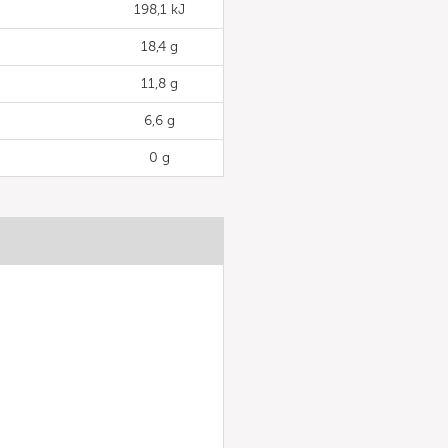
198,1 kJ
18,4 g
11,8 g
6,6 g
0 g