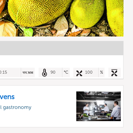
0:15
чч:мм
90
°C
100
%
vens
al gastronomy