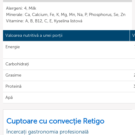
Alergeni: 4, Milk
Minerale: Ca, Calcium, Fe, K, Mg, Mn, Na, P, Phosphorus, Se, Zn
Vitamine: A, B, B12, C, E, Kyselina listová
Valoarea nutritivă a unei porții
V
Energie
Carbohidrați
Grasime
Proteină
Apă
Cuptoare cu convecție Retigo
Încercați gastronomia profesională