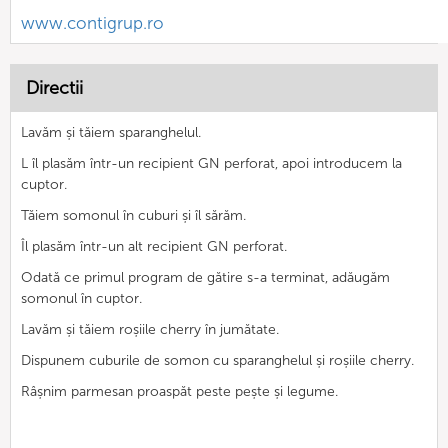
www.contigrup.ro
Directii
Lavăm și tăiem sparanghelul.
L îl plasăm într-un recipient GN perforat, apoi introducem la
cuptor.
Tăiem somonul în cuburi și îl sărăm.
Îl plasăm într-un alt recipient GN perforat.
Odată ce primul program de gătire s-a terminat, adăugăm
somonul în cuptor.
Lavăm și tăiem roșiile cherry în jumătate.
Dispunem cuburile de somon cu sparanghelul și roșiile cherry.
Râșnim parmesan proaspăt peste pește și legume.