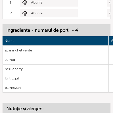
1
Aburire
2
Aburire
Ingrediente - numarul de portii - 4
Nume
V
sparanghel verde
somon
roșii cherry
Unt topit
parmezan
Nutriție și alergeni