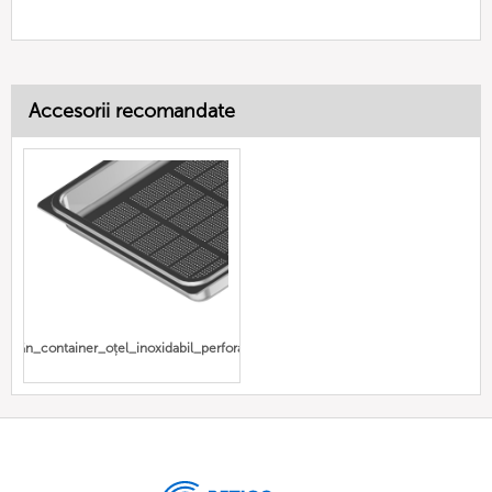
Accesorii recomandate
Gn_container_oțel_inoxidabil_perforat