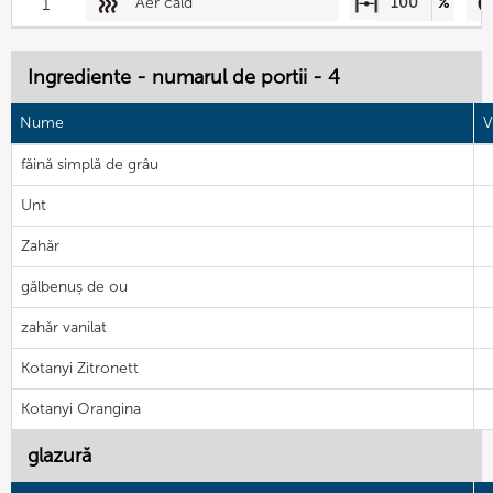
1
Aer cald
100
%
Ingrediente - numarul de portii - 4
Nume
V
făină simplă de grâu
Unt
Zahăr
gălbenuș de ou
zahăr vanilat
Kotanyi Zitronett
Kotanyi Orangina
glazură