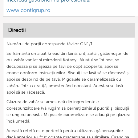
www.contigrup.ro
Directii
Numărul de porții corespunde tăvilor GN1/1.
Se frământă un aluat knead din făină, unt, zahăr, gălbenușuri de
ou, zahăr vanilat și mirodenii Kotanyi. Aluatul se întinde, se
decupează și se așează pe tăvi de copt acoperite, apoi se
coace conform instrucțiunilor. Biscuiții se lasă să se răcească și
apoi se desprind de pe tavă. Migdalele se caramelizează cu
zahărul într-o cratiță, amestecând constant. Acestea se lasă
apoi să se răcească.
Glazura de zahăr se amestecă din ingredientele
corespunzătoare (vă rugăm să cerneți zahărul pudră) și biscuiții
se ung cu aceasta. Migdalele caramelizate se adaugă pe glazura
încă umedă.
Această rețetă este perfectă pentru utilizarea gălbenușurilor
dacă anterior au fost coapte macaroane sau similare. Orangina