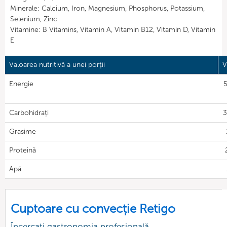
Minerale: Calcium, Iron, Magnesium, Phosphorus, Potassium,
Selenium, Zinc
Vitamine: B Vitamins, Vitamin A, Vitamin B12, Vitamin D, Vitamin
E
Valoarea nutritivă a unei porții
V
Energie
Carbohidrați
3
Grasime
Proteină
Apă
Cuptoare cu convecție Retigo
Încercați gastronomia profesională