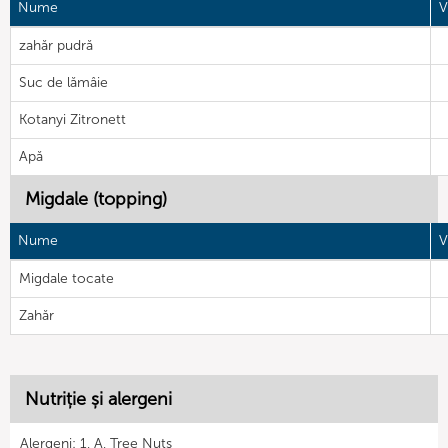
Nume
V
zahăr pudră
Suc de lămâie
Kotanyi Zitronett
Apă
Migdale (topping)
Nume
V
Migdale tocate
Zahăr
Nutriție și alergeni
Alergeni: 1, A, Tree Nuts