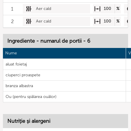
1
Aer cald
100
%
2
Aer cald
100
%
Ingrediente - numarul de portii - 6
Nume
V
aluat foietaj
ciuperci proaspete
branza albastra
Ou (pentru spălarea ouălor)
Nutriție și alergeni