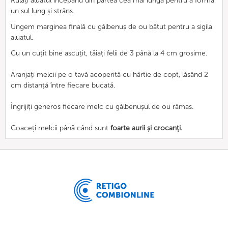
Rulați aluatul începând din partea cea mai lungă pentru a forma
un sul lung și strâns.
Ungem marginea finală cu gălbenuș de ou bătut pentru a sigila
aluatul.
Cu un cuțit bine ascuțit, tăiați felii de 3 până la 4 cm grosime.
Aranjați melcii pe o tavă acoperită cu hârtie de copt, lăsând 2
cm distanță între fiecare bucată.
Îngrijiți generos fiecare melc cu gălbenușul de ou rămas.
Coaceți melcii până când sunt
foarte aurii și crocanți.