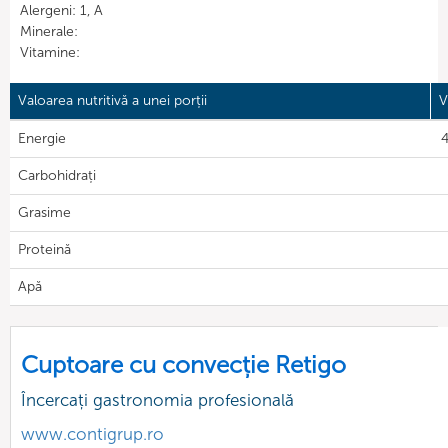
Alergeni: 1, A
Minerale:
Vitamine:
Valoarea nutritivă a unei porții
V
Energie
4
Carbohidrați
Grasime
Proteină
Apă
Cuptoare cu convecție Retigo
Încercați gastronomia profesională
www.contigrup.ro