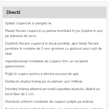
Directii
Spălați ciupercile și ștergeți-le.
Plasați fiecare ciupercă cu partea bombată în jos (tulpina în sus)
pe planseta de lucru.
Împărțiți fiecare ciupercă în două jumătăți, apoi feliați fiecare
jumătate în rondele de 3 mm grosime cu ajutorul unui cuțit de
tăiat.
Ingredientesați rondelele de ciuperci într-un recipient
gastronomic.
Prăjiți în cuptor pentru a elimina excesul de apă.
Desfaceți aluatul foietaj pe un planset ușor înfăinat.
Întindeți brânza albastră pe toată suprafața aluatului, lăsând un
bord liber de 1 cm.
Distribuiți uniform rondelele de ciuperci prăjite pe brânză.