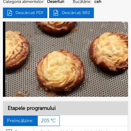
Categoria alimentelor:
Deserturi
Bucătărie:
ceh
Descărcați PDF
Descărcați BR2
Etapele programului
Preîncălzire:
205 °C