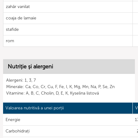
zahăr vanilat
coaja de lamaie
stafide
rom
Nutriție și alergeni
Alergeni: 1, 3, 7
Minerale: Ca, Co, Cr, Cu, F, Fe, I, K, Mg, Mn, Na, P, Se, Zn
Vitamine: A, B, C, Cholin, D, E, K, Kyselina listová
Valoarea nutritivă a unei porții
V
Energie
1
Carbohidrați