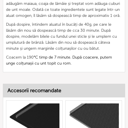
adăugăm maiaua, coaja de lămâie și treptat vom adăuga cuburi
de unt moale. Odată ce toate ingredientele sunt legate într-un
aluat omogen, îl lăsăm să dospească timp de aproximativ 1 oră.
După dospire, întindem aluatul în bucăți de 40g, pe care le
lăsăm din nou să dospească timp de cca 30 minute. După
dospire, modelăm bilele cu fundul unei sticle și le umplem cu
umplutură de brânză. Lăsăm din nou să dospească câteva
minute și ungem marginile colțunașilor cu ou bătut.
Coacem la 190
°C timp de 7 minute. După coacere, putem
unge colțunașii cu unt topit cu rom.
Accesorii recomandate