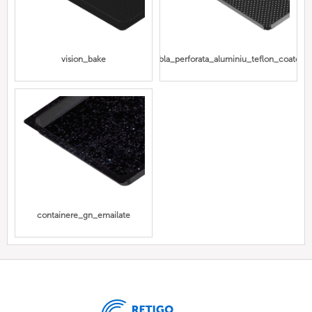
vision_bake
tabla_perforata_aluminiu_teflon_coated
containere_gn_emailate