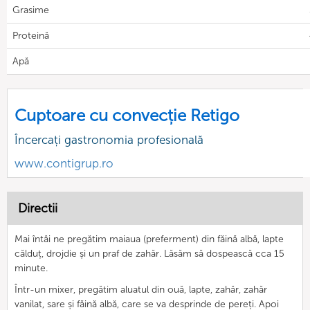
Grasime
Proteină
Apă
Cuptoare cu convecție Retigo
Încercați gastronomia profesională
www.contigrup.ro
Directii
Mai întâi ne pregătim maiaua (preferment) din făină albă, lapte
călduț, drojdie și un praf de zahăr. Lăsăm să dospească cca 15
minute.
Într-un mixer, pregătim aluatul din ouă, lapte, zahăr, zahăr
vanilat, sare și făină albă, care se va desprinde de pereți. Apoi