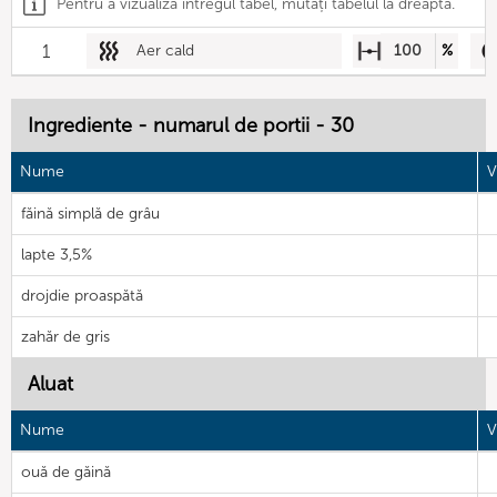
Pentru a vizualiza întregul tabel, mutați tabelul la dreapta.
1
Aer cald
100
%
Ingrediente - numarul de portii - 30
Nume
V
făină simplă de grâu
lapte 3,5%
drojdie proaspătă
zahăr de gris
Aluat
Nume
V
ouă de găină