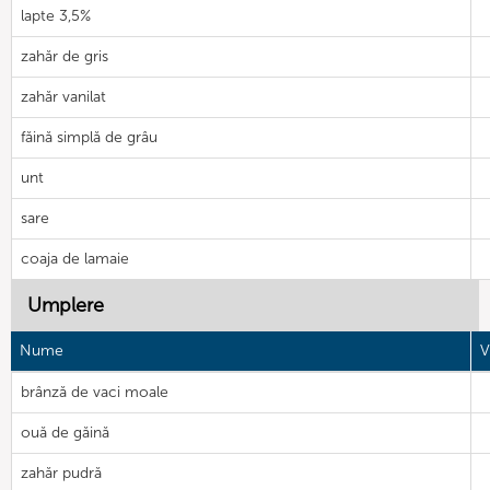
lapte 3,5%
zahăr de gris
zahăr vanilat
făină simplă de grâu
unt
sare
coaja de lamaie
Umplere
Nume
V
brânză de vaci moale
ouă de găină
zahăr pudră