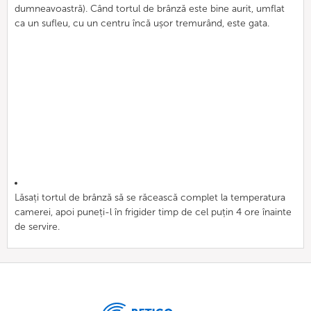
dumneavoastră). Când tortul de brânză este bine aurit, umflat
ca un sufleu, cu un centru încă ușor tremurând, este gata.
Lăsați tortul de brânză să se răcească complet la temperatura
camerei, apoi puneți-l în frigider timp de cel puțin 4 ore înainte
de servire.