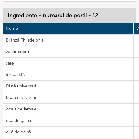
Ingrediente - numarul de portii - 12
Nume
V
Brânză Philadelphia
zahăr pudră
sare
frisca 33%
Făină universală
boaba de vanilie
coaja de lamaie
ouă de găină
ouă de găină