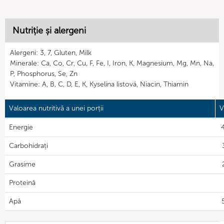
Nutriție și alergeni
Alergeni: 3, 7, Gluten, Milk
Minerale: Ca, Co, Cr, Cu, F, Fe, I, Iron, K, Magnesium, Mg, Mn, Na,
P, Phosphorus, Se, Zn
Vitamine: A, B, C, D, E, K, Kyselina listová, Niacin, Thiamin
Valoarea nutritivă a unei porții
V
Energie
Carbohidrați
Grasime
Proteină
Apă