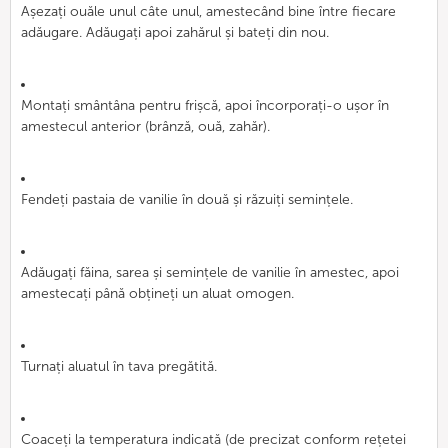
Așezați ouăle unul câte unul, amestecând bine între fiecare
adăugare. Adăugați apoi zahărul și bateți din nou.
Montați smântâna pentru frișcă, apoi încorporați-o ușor în
amestecul anterior (brânză, ouă, zahăr).
Fendeți pastaia de vanilie în două și răzuiți semințele.
Adăugați făina, sarea și semințele de vanilie în amestec, apoi
amestecați până obțineți un aluat omogen.
Turnați aluatul în tava pregătită.
Coaceți la temperatura indicată (de precizat conform rețetei