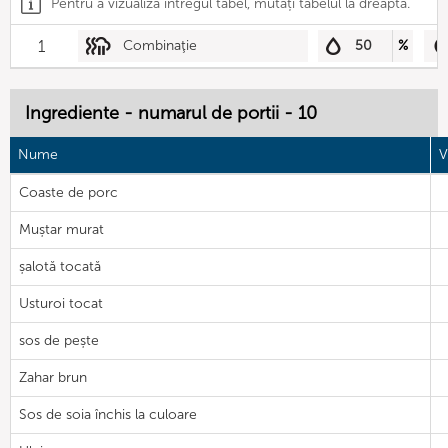
Pentru a vizualiza întregul tabel, mutați tabelul la dreapta.
1
Combinaţie
50
%
Ingrediente - numarul de portii - 10
Nume
V
Coaste de porc
Muștar murat
șalotă tocată
Usturoi tocat
sos de pește
Zahar brun
Sos de soia închis la culoare