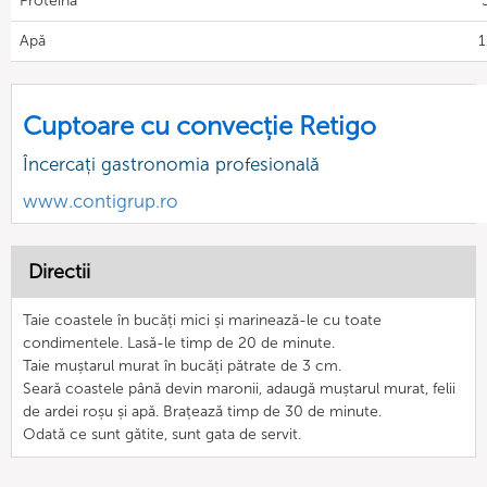
Proteină
Apă
1
Cuptoare cu convecție Retigo
Încercați gastronomia profesională
www.contigrup.ro
Directii
Taie coastele în bucăți mici și marinează-le cu toate
condimentele. Lasă-le timp de 20 de minute.
Taie muștarul murat în bucăți pătrate de 3 cm.
Seară coastele până devin maronii, adaugă muștarul murat, felii
de ardei roșu și apă. Brațează timp de 30 de minute.
Odată ce sunt gătite, sunt gata de servit.