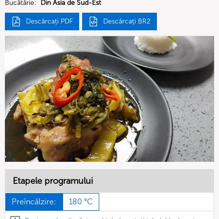
Bucătărie:
Din Asia de Sud-Est
Descărcați PDF
Descărcați BR2
Etapele programului
Preîncălzire:
180 °C