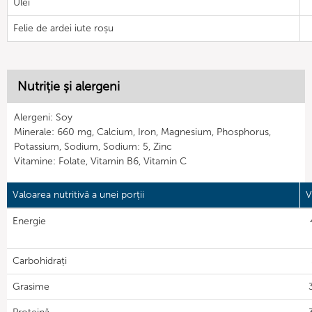
Ulei
Felie de ardei iute roșu
Nutriție și alergeni
Alergeni: Soy
Minerale: 660 mg, Calcium, Iron, Magnesium, Phosphorus,
Potassium, Sodium, Sodium: 5, Zinc
Vitamine: Folate, Vitamin B6, Vitamin C
Valoarea nutritivă a unei porții
V
Energie
Carbohidrați
Grasime