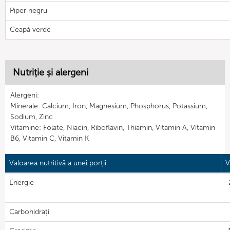
Piper negru
Ceapă verde
Nutriție și alergeni
Alergeni:
Minerale: Calcium, Iron, Magnesium, Phosphorus, Potassium,
Sodium, Zinc
Vitamine: Folate, Niacin, Riboflavin, Thiamin, Vitamin A, Vitamin
B6, Vitamin C, Vitamin K
Valoarea nutritivă a unei porții
V
Energie
Carbohidrați