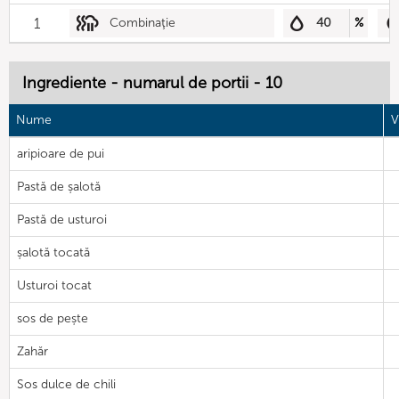
1
Combinaţie
40
%
Ingrediente - numarul de portii - 10
Nume
V
aripioare de pui
Pastă de șalotă
Pastă de usturoi
șalotă tocată
Usturoi tocat
sos de pește
Zahăr
Sos dulce de chili