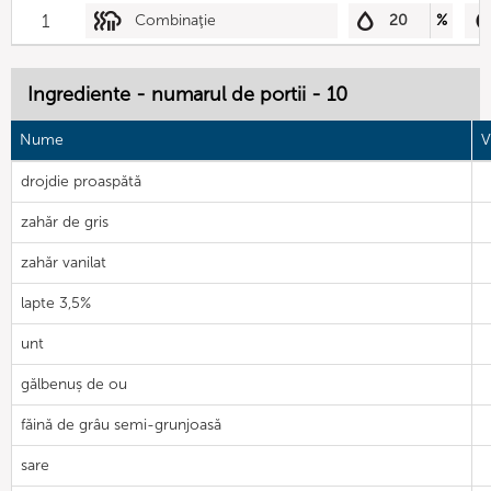
1
Combinaţie
20
%
Ingrediente - numarul de portii - 10
Nume
V
drojdie proaspătă
zahăr de gris
zahăr vanilat
lapte 3,5%
unt
gălbenuș de ou
făină de grâu semi-grunjoasă
sare