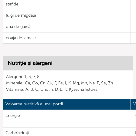
stafide
fulgi de migdale
ouă de găină
coaja de lamaie
Nutriție și alergeni
Alergeni: 1, 3, 7, 8
Minerale: Ca, Co, Cr, Cu, F, Fe, I, K, Mg, Mn, Na, P, Se, Zn
Vitamine: A, B, C, Cholin, D, E, K, Kyselina listová
Valoarea nutritivă a unei porții
V
Energie
Carbohidrați