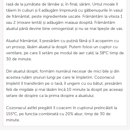
rasă de la jumătate de lămâie și, în final, sărăm. Untul moale îl
tăiem în cuburi și îl adăugăm împreună cu gălbenușurile în vasul
de frământat, peste ingredientele uscate. Frământăm la viteza 1
sau 2 (mixare lentă) și adăugăm maiaua dospită. Frământăm
aluatul până devine bine omogenizat și nu se mai lipește de vas.
Aluatul frământat, îl presărăm cu puțină făină și îl acoperim cu
un prosop, lăsăm aluatul la dospit. Putem folosi un cuptor cu
ventilare, pe care îl setăm pe modul de aer cald, la 38°C timp de
30 de minute.
Din aluatul dospit, formăm numărul necesar de mici bile și din
acestea rulăm șnururi lungi pe care le împletim. Cozonacul
împletit îl transferăm pe o tavă, îl ungem cu ou bătut, presărăm
felii de migdale și mai lăsăm încă 10 minute la dospit pe aceeași
setare de dospire ca la prima dospire a aluatului.
Cozonacul astfel pregătit îl coacem în cuptorul preîncălzit la
155°C, pe funcția combinată cu 20% abur, timp de 30 de
minute.