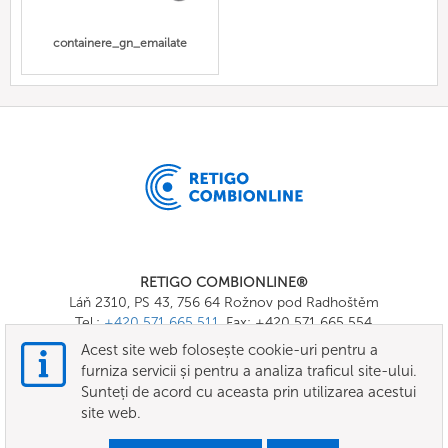
containere_gn_emailate
RETIGO COMBIONLINE®
Láň 2310, PS 43, 756 64 Rožnov pod Radhoštěm
Tel.:
+420 571 665 511
, Fax: +420 571 665 554
E-mail:
info@combionline.com
Acest site web folosește cookie-uri pentru a
furniza servicii și pentru a analiza traficul site-ului.
Sunteți de acord cu aceasta prin utilizarea acestui
OnlineMenu
site web.
TERMENI SI CONDITII