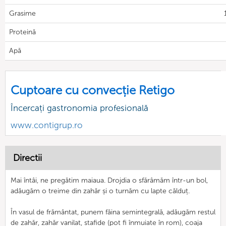
Grasime
Proteină
Apă
Cuptoare cu convecție Retigo
Încercați gastronomia profesională
www.contigrup.ro
Directii
Mai întâi, ne pregătim maiaua. Drojdia o sfărâmăm într-un bol,
adăugăm o treime din zahăr și o turnăm cu lapte călduț.
În vasul de frământat, punem făina semintegrală, adăugăm restul
de zahăr, zahăr vanilat, stafide (pot fi înmuiate în rom), coaja