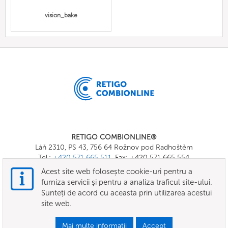
vision_bake
RETIGO COMBIONLINE®
Láň 2310, PS 43, 756 64 Rožnov pod Radhoštěm
Tel.:
+420 571 665 511
, Fax: +420 571 665 554
E-mail:
info@combionline.com
Acest site web folosește cookie-uri pentru a
furniza servicii și pentru a analiza traficul site-ului.
Sunteți de acord cu aceasta prin utilizarea acestui
OnlineMenu
site web.
TERMENI SI CONDITII
Mai multe informatii
Accept