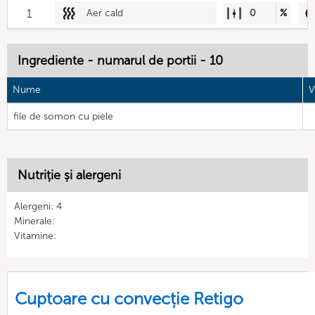
1
Aer cald
0
%
Ingrediente - numarul de portii - 10
Nume
V
file de somon cu piele
Nutriție și alergeni
Alergeni: 4
Minerale:
Vitamine:
Cuptoare cu convecție Retigo