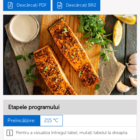
Descărcați PDF
Descărcați BR2
Etapele programului
Preîncălzire:
215 °C
Pentru a vizualiza întregul tabel, mutați tabelul la dreapta.