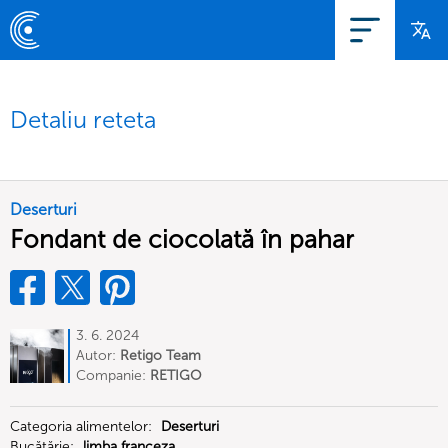
Detaliu reteta
Deserturi
Fondant de ciocolată în pahar
3. 6. 2024
Autor:
Retigo Team
Deutschland
Companie:
RETIGO
Deutschland GmbH
Categoria alimentelor:
Deserturi
Bucătărie:
limba franceza