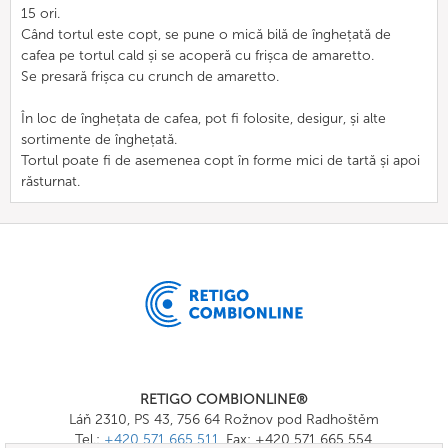
15 ori.
Când tortul este copt, se pune o mică bilă de înghețată de
cafea pe tortul cald și se acoperă cu frișca de amaretto.
Se presară frișca cu crunch de amaretto.
În loc de înghețata de cafea, pot fi folosite, desigur, și alte
sortimente de înghețată.
Tortul poate fi de asemenea copt în forme mici de tartă și apoi
răsturnat.
RETIGO COMBIONLINE®
Láň 2310, PS 43, 756 64 Rožnov pod Radhoštěm
Tel.:
+420 571 665 511
, Fax: +420 571 665 554