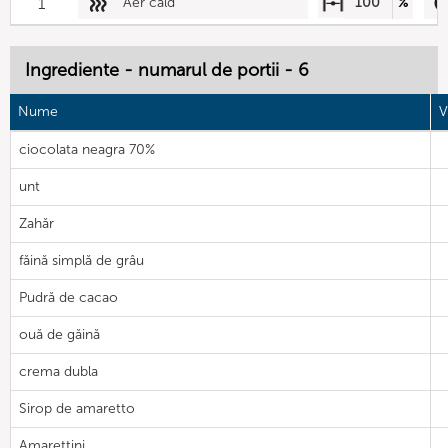
1
Aer cald
100
%
Ingrediente - numarul de portii - 6
Nume
V
ciocolata neagra 70%
unt
Zahăr
făină simplă de grâu
Pudră de cacao
ouă de găină
crema dubla
Sirop de amaretto
Amarettini