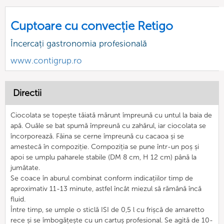
Cuptoare cu convecție Retigo
Încercați gastronomia profesională
www.contigrup.ro
Directii
Ciocolata se topește tăiată mărunt împreună cu untul la baia de
apă. Ouăle se bat spumă împreună cu zahărul, iar ciocolata se
încorporează. Făina se cerne împreună cu cacaoa și se
amestecă în compoziție. Compoziția se pune într-un poș și
apoi se umplu paharele stabile (DM 8 cm, H 12 cm) până la
jumătate.
Se coace în aburul combinat conform indicațiilor timp de
aproximativ 11-13 minute, astfel încât miezul să rămână încă
fluid.
Între timp, se umple o sticlă ISI de 0,5 l cu frișcă de amaretto
rece și se îmbogățește cu un cartuș profesional. Se agită de 10-