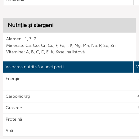
Nutriție și alergeni
Alergeni: 1, 3, 7
Minerale: Ca, Co, Cr, Cu, F, Fe, I, K, Mg, Mn, Na, P, Se, Zn
Vitamine: A, B, C, D, E, K, Kyselina listová
Valoarea nutritivă a unei porții
V
Energie
Carbohidrați
Grasime
Proteină
Apă