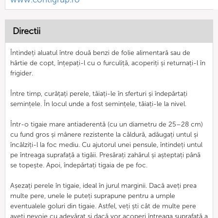
Directii
Întindeți aluatul între două benzi de folie alimentară sau de
hârtie de copt, înțepați-l cu o furculiță, acoperiți și returnați-l în
frigider.
Între timp, curățați perele, tăiați-le în sferturi și îndepărtați
semințele. În locul unde a fost semințele, tăiați-le la nivel.
Într-o tigaie mare antiaderentă (cu un diametru de 25–28 cm)
cu fund gros și mânere rezistente la căldură, adăugați untul și
încălziți-l la foc mediu. Cu ajutorul unei pensule, întindeți untul
pe întreaga suprafață a tigăii. Presărați zahărul și așteptați până
se topește. Apoi, îndepărtați tigaia de pe foc.
Așezați perele în tigaie, ideal în jurul marginii. Dacă aveți prea
multe pere, unele le puteți suprapune pentru a umple
eventualele goluri din tigaie. Astfel, veți ști cât de multe pere
aveți nevoie cu adevărat și dacă vor acoperi întreaga suprafață a