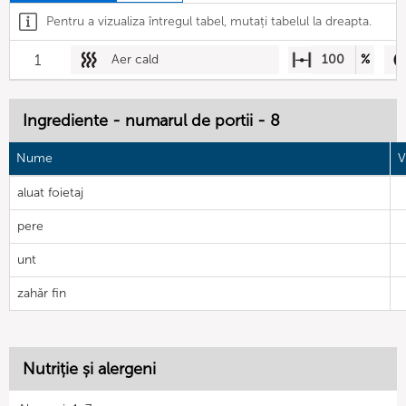
Pentru a vizualiza întregul tabel, mutați tabelul la dreapta.
1
Aer cald
100
%
Ingrediente - numarul de portii - 8
Nume
V
aluat foietaj
pere
unt
zahăr fin
Nutriție și alergeni