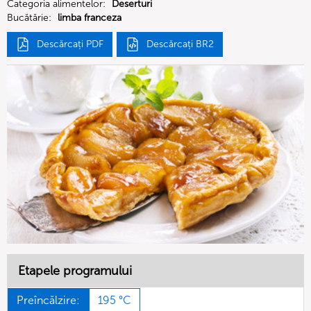
Categoria alimentelor:
Deserturi
Bucătărie:
limba franceza
Descărcați PDF
Descărcați BR2
Etapele programului
Preîncălzire:
195 °C