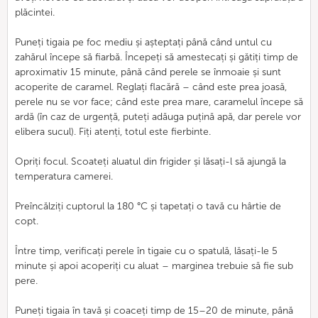
plăcintei.
Puneți tigaia pe foc mediu și așteptați până când untul cu
zahărul începe să fiarbă. Începeți să amestecați și gătiți timp de
aproximativ 15 minute, până când perele se înmoaie și sunt
acoperite de caramel. Reglați flacără – când este prea joasă,
perele nu se vor face; când este prea mare, caramelul începe să
ardă (în caz de urgență, puteți adăuga puțină apă, dar perele vor
elibera sucul). Fiți atenți, totul este fierbinte.
Opriți focul. Scoateți aluatul din frigider și lăsați-l să ajungă la
temperatura camerei.
Preîncălziți cuptorul la 180 °C și tapetați o tavă cu hârtie de
copt.
Între timp, verificați perele în tigaie cu o spatulă, lăsați-le 5
minute și apoi acoperiți cu aluat – marginea trebuie să fie sub
pere.
Puneți tigaia în tavă și coaceți timp de 15–20 de minute, până