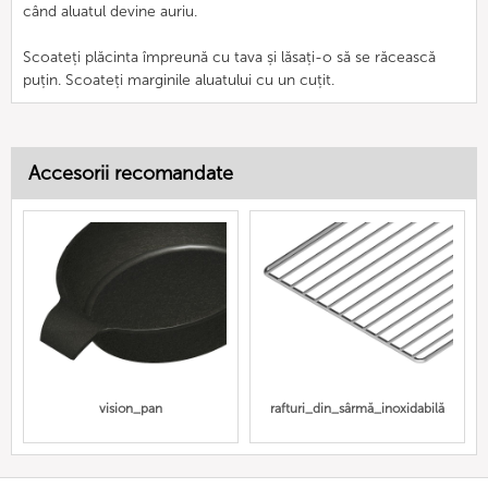
când aluatul devine auriu.
Scoateți plăcinta împreună cu tava și lăsați-o să se răcească
puțin. Scoateți marginile aluatului cu un cuțit.
Accesorii recomandate
vision_pan
rafturi_din_sârmă_inoxidabilă