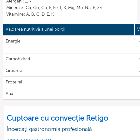
Alergeni: 1, 7
Minerale: Ca, Co, Cu, F, Fe, I, K, Mg, Mn, Na, P, Zn
Vitamine: A, B, C, D, E, K
Valoarea nutritivă a unei porții
V
Energie
Carbohidrați
Grasime
Proteină
Apă
Cuptoare cu convecție Retigo
Încercați gastronomia profesională
www.contigrup.ro