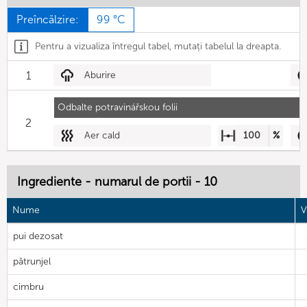
Preîncălzire:
99 °C
Pentru a vizualiza întregul tabel, mutați tabelul la dreapta.
1
Aburire
Odbalte potravinářskou folii
2
Aer cald
100
%
Ingrediente - numarul de portii - 10
Nume
V
pui dezosat
pătrunjel
cimbru