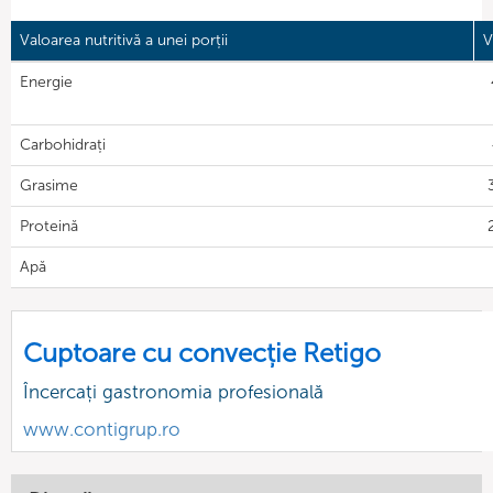
Valoarea nutritivă a unei porții
V
Energie
Carbohidrați
Grasime
Proteină
Apă
Cuptoare cu convecție Retigo
Încercați gastronomia profesională
www.contigrup.ro