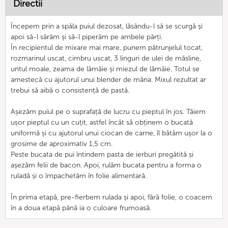
Directii
Începem prin a spăla puiul dezosat, lăsându-l să se scurgă și
apoi să-l sărăm și să-l piperăm pe ambele părți.
În recipientul de mixare mai mare, punem pătrunjelul tocat,
rozmarinul uscat, cimbru uscat, 3 linguri de ulei de măsline,
untul moale, zeama de lămâie și miezul de lămâie. Totul se
amestecă cu ajutorul unui blender de mâna. Mixul rezultat ar
trebui să aibă o consistență de pastă.
Așezăm puiul pe o suprafață de lucru cu pieptul în jos. Tăiem
ușor pieptul cu un cuțit, astfel încât să obținem o bucată
uniformă și cu ajutorul unui ciocan de carne, îl bătăm ușor la o
grosime de aproximativ 1,5 cm.
Peste bucata de pui întindem pasta de ierburi pregătită și
așezăm felii de bacon. Apoi, rulăm bucata pentru a forma o
ruladă și o împachetăm în folie alimentară.
În prima etapă, pre-fierbem rulada și apoi, fără folie, o coacem
în a doua etapă până ia o culoare frumoasă.