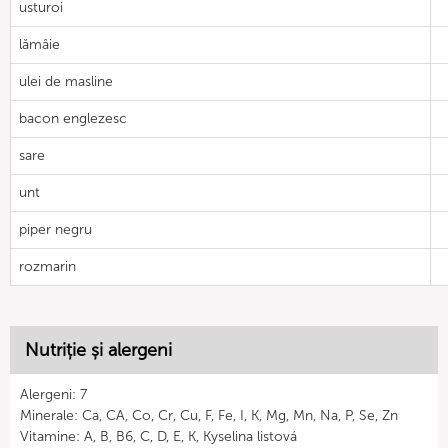
usturoi
lămâie
ulei de masline
bacon englezesc
sare
unt
piper negru
rozmarin
Nutriție și alergeni
Alergeni: 7
Minerale: Ca, CA, Co, Cr, Cu, F, Fe, I, K, Mg, Mn, Na, P, Se, Zn
Vitamine: A, B, B6, C, D, E, K, Kyselina listová