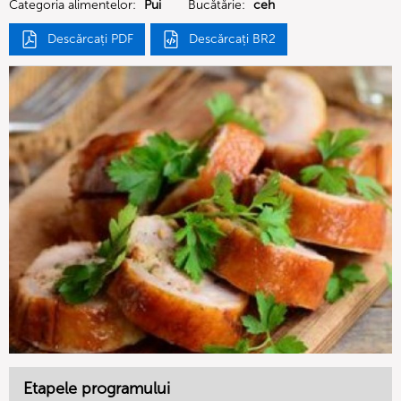
Categoria alimentelor:
Pui
Bucătărie:
ceh
Descărcați PDF
Descărcați BR2
Etapele programului