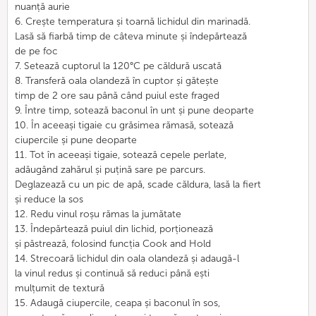
nuanță aurie
6. Crește temperatura și toarnă lichidul din marinadă.
Lasă să fiarbă timp de câteva minute și îndepărtează
de pe foc
7. Setează cuptorul la 120°C pe căldură uscată
8. Transferă oala olandeză în cuptor și gătește
timp de 2 ore sau până când puiul este fraged
9. Între timp, sotează baconul în unt și pune deoparte
10. În aceeași tigaie cu grăsimea rămasă, sotează
ciupercile și pune deoparte
11. Tot în aceeași tigaie, sotează cepele perlate,
adăugând zahărul și puțină sare pe parcurs.
Deglazează cu un pic de apă, scade căldura, lasă la fiert
și reduce la sos
12. Redu vinul roșu rămas la jumătate
13. Îndepărtează puiul din lichid, porționează
și păstrează, folosind funcția Cook and Hold
14. Strecoară lichidul din oala olandeză și adaugă-l
la vinul redus și continuă să reduci până ești
mulțumit de textură
15. Adaugă ciupercile, ceapa și baconul în sos,