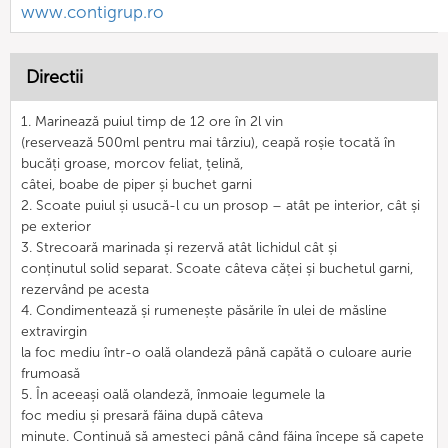
www.contigrup.ro
Directii
1. Marinează puiul timp de 12 ore în 2l vin
(reservează 500ml pentru mai târziu), ceapă roșie tocată în
bucăți groase, morcov feliat, țelină,
câtei, boabe de piper și buchet garni
2. Scoate puiul și usucă-l cu un prosop – atât pe interior, cât și
pe exterior
3. Strecoară marinada și rezervă atât lichidul cât și
conținutul solid separat. Scoate câteva căței și buchetul garni,
rezervând pe acesta
4. Condimentează și rumenește păsările în ulei de măsline
extravirgin
la foc mediu într-o oală olandeză până capătă o culoare aurie
frumoasă
5. În aceeași oală olandeză, înmoaie legumele la
foc mediu și presară făina după câteva
minute. Continuă să amesteci până când făina începe să capete