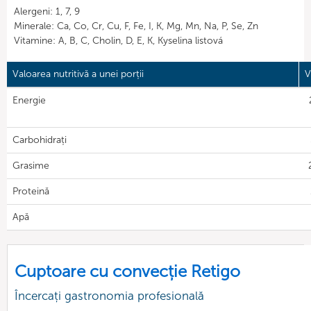
Alergeni: 1, 7, 9
Minerale: Ca, Co, Cr, Cu, F, Fe, I, K, Mg, Mn, Na, P, Se, Zn
Vitamine: A, B, C, Cholin, D, E, K, Kyselina listová
Valoarea nutritivă a unei porții
V
Energie
Carbohidrați
Grasime
Proteină
Apă
Cuptoare cu convecție Retigo
Încercați gastronomia profesională