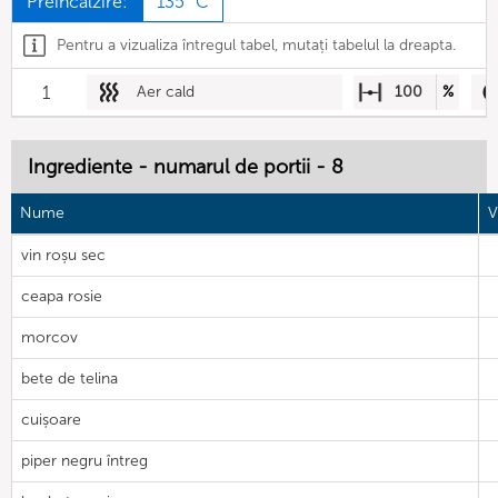
Preîncălzire:
135 °C
Pentru a vizualiza întregul tabel, mutați tabelul la dreapta.
1
Aer cald
100
%
Ingrediente - numarul de portii - 8
Nume
V
vin roșu sec
ceapa rosie
morcov
bete de telina
cuișoare
piper negru întreg