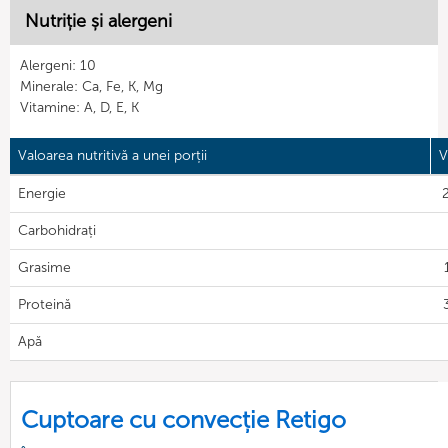
Nutriție și alergeni
Alergeni: 10
Minerale: Ca, Fe, K, Mg
Vitamine: A, D, E, K
Valoarea nutritivă a unei porții
V
Energie
Carbohidrați
Grasime
Proteină
Apă
Cuptoare cu convecție Retigo