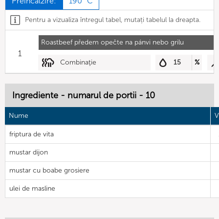
Preîncălzire:
190 °C
Pentru a vizualiza întregul tabel, mutați tabelul la dreapta.
Roastbeef předem opečte na pánvi nebo grilu
1
Combinaţie
15
%
Ingrediente - numarul de portii - 10
Nume
V
friptura de vita
mustar dijon
mustar cu boabe grosiere
ulei de masline