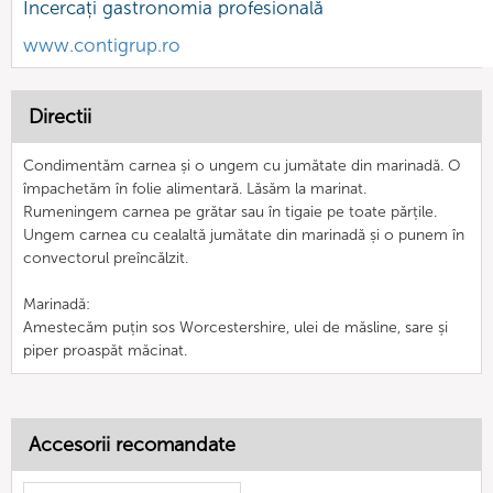
Încercați gastronomia profesională
www.contigrup.ro
Directii
Condimentăm carnea și o ungem cu jumătate din marinadă. O
împachetăm în folie alimentară. Lăsăm la marinat.
Rumeningem carnea pe grătar sau în tigaie pe toate părțile.
Ungem carnea cu cealaltă jumătate din marinadă și o punem în
convectorul preîncălzit.
Marinadă:
Amestecăm puțin sos Worcestershire, ulei de măsline, sare și
piper proaspăt măcinat.
Accesorii recomandate