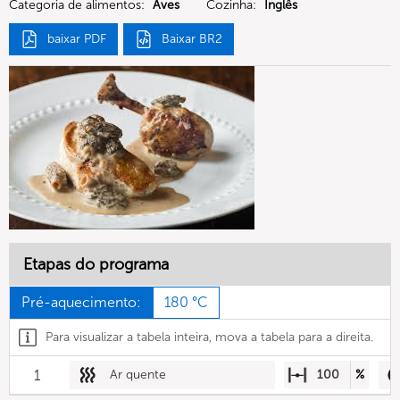
Categoria de alimentos:
Aves
Cozinha:
Inglês
baixar PDF
Baixar BR2
Etapas do programa
Pré-aquecimento:
180 °C
Para visualizar a tabela inteira, mova a tabela para a direita.
1
Ar quente
100
%