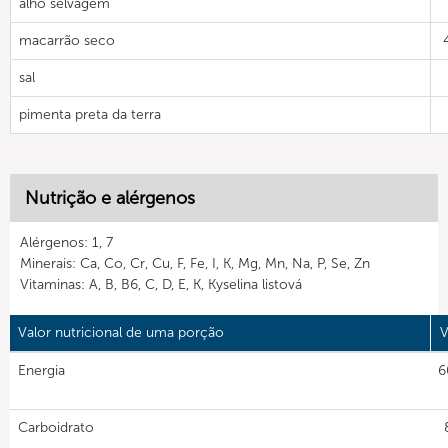
alho selvagem
macarrão seco
sal
pimenta preta da terra
Nutrição e alérgenos
Alérgenos: 1, 7
Minerais: Ca, Co, Cr, Cu, F, Fe, I, K, Mg, Mn, Na, P, Se, Zn
Vitaminas: A, B, B6, C, D, E, K, Kyselina listová
Valor nutricional de uma porção
V
Energia
6
Carboidrato