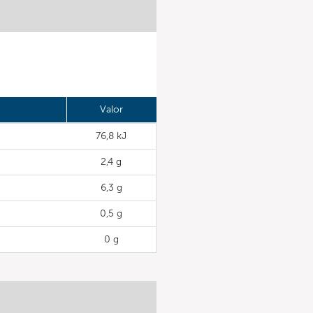
Valor
76,8 kJ
2,4 g
6,3 g
0,5 g
0 g