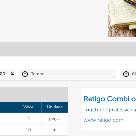
00
%
Tempo
0
Retigo Combi o
Valor
Unidade
Touch the profession
4
peças
www.retigo.com
10
ml