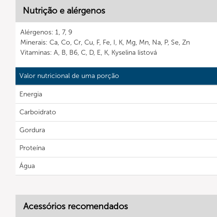
Nutrição e alérgenos
Alérgenos: 1, 7, 9
Minerais: Ca, Co, Cr, Cu, F, Fe, I, K, Mg, Mn, Na, P, Se, Zn
Vitaminas: A, B, B6, C, D, E, K, Kyselina listová
Valor nutricional de uma porção
Energia
Carboidrato
Gordura
Proteína
Água
Acessórios recomendados