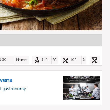
0:30
hh:mm
140
°C
100
%
vens
al gastronomy