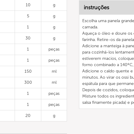
10
g
instruções
5
g
Escolha uma panela grande
1
g
camada.
Aqueça o óleo e doure os 
30
g
farinha. Retire-os da panela
Adicione a manteiga à pan
1
peças
para cozinhá-los lentamen
estiverem macios, coloque 
1
peças
forno combinado a 140ºC, 
Adicione o caldo quente e
150
ml
minutos. Ao virar os ossi 
300
ml
espátula para que permane
Depois de cozidos, coloque
1
peças
Misture todos os ingredien
salsa finamente picada) e po
1
peças
20
g