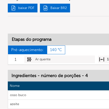
baixar PDF
Baixar BR2
Etapas do programa
Pré-aquecimento:
140 °C
1
Ar quente
1
Ingredientes - número de porções - 4
Nome
osso buco
azeite