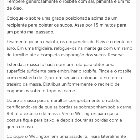
Tempere generosamente o rosbife com sal, pimenta e um fio
de óleo.
Coloque-o sobre uma grade posicionada acima de um
recipiente para coletar os sucos. Asse por 15 minutos para
um ponto mal passado.
Finamente picar a chalota, os cogumelos de Paris e o dente de
alho. Em uma frigideira, refogue-os na manteiga com
um ramo
de tomilho
até a completa evaporação dos sucos. Reserve.
Estenda a massa folhada com um rolo para obter uma
superfície suficiente para embrulhar o rosbife. Pincele o rosbife
com mostarda de Dijon, em seguida, coloque-o no tercio
traseiro da massa. Distribua uniformemente o recheio de
cogumelos sobre o topo da carne.
Dobre a massa para embrulhar completamente o rosbife,
certificando-se de que as bordas se sobreponham sob a carne.
Retire o excesso de massa. Vire o Wellington para que a
costura fique para baixo, e depois dourar as bordas com a
gema de ovo.
Coloque o Wellington em uma assadeira. Insira lateralmente