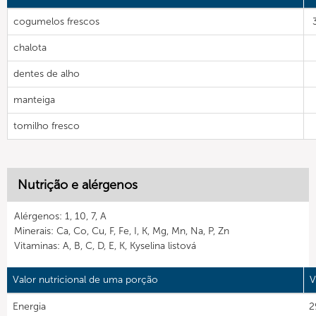
cogumelos frescos
chalota
dentes de alho
manteiga
tomilho fresco
Nutrição e alérgenos
Alérgenos: 1, 10, 7, A
Minerais: Ca, Co, Cu, F, Fe, I, K, Mg, Mn, Na, P, Zn
Vitaminas: A, B, C, D, E, K, Kyselina listová
Valor nutricional de uma porção
V
Energia
2