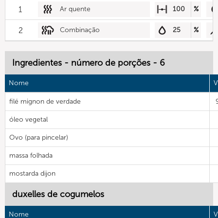
1
Ar quente
100
%
2
Combinação
25
%
Ingredientes - número de porções - 6
Nome
V
filé mignon de verdade
óleo vegetal
Ovo (para pincelar)
massa folhada
mostarda dijon
duxelles de cogumelos
Nome
V