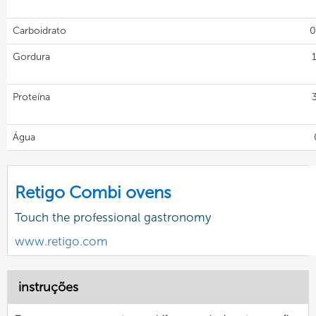
Carboidrato
0
Gordura
Proteína
Água
Retigo Combi ovens
Touch the professional gastronomy
www.retigo.com
instruções