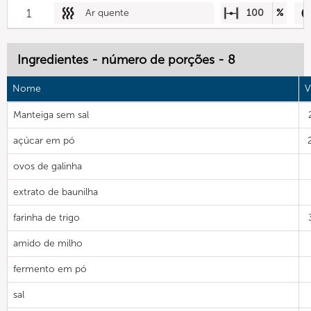
1
Ar quente
100
%
Ingredientes - número de porções - 8
Nome
V
Manteiga sem sal
açúcar em pó
ovos de galinha
extrato de baunilha
farinha de trigo
amido de milho
fermento em pó
sal