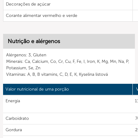
Decorações de açúcar
Corante alimentar vermelho e verde
Nutrição e alérgenos
Alérgenos: 3, Gluten
Minerais: Ca, Calcium, Co, Cr, Cu, F, Fe, I, Iron, K, Mg, Mn, Na, P,
Potassium, Se, Zn
Vitaminas: A, B, B vitamins, C, D, E, K, Kyselina listová
Valor nutricional de uma porção
Energia
1
Carboidrato
7
Gordura
2