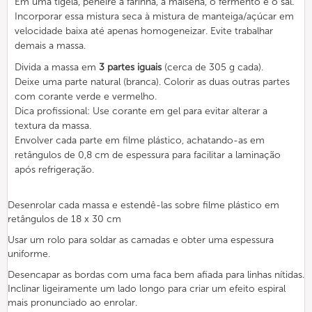
Em uma tigela, peneire a farinha, a maisena, o fermento e o sal.
Incorporar essa mistura seca à mistura de manteiga/açúcar em
velocidade baixa até apenas homogeneizar. Evite trabalhar
demais a massa.
Divida a massa em
3 partes iguais
(cerca de 305 g cada).
Deixe uma parte natural (branca). Colorir as duas outras partes
com corante verde e vermelho.
Dica profissional: Use corante em gel para evitar alterar a
textura da massa.
Envolver cada parte em filme plástico, achatando-as em
retângulos de 0,8 cm de espessura para facilitar a laminação
após refrigeração.
Desenrolar cada massa e estendê-las sobre filme plástico em
retângulos de 18 x 30 cm
Usar um rolo para soldar as camadas e obter uma espessura
uniforme.
Desencapar as bordas com uma faca bem afiada para linhas nítidas.
Inclinar ligeiramente um lado longo para criar um efeito espiral
mais pronunciado ao enrolar.