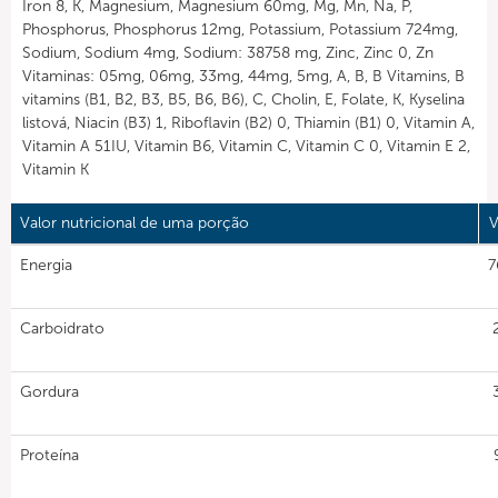
Iron 8, K, Magnesium, Magnesium 60mg, Mg, Mn, Na, P,
Phosphorus, Phosphorus 12mg, Potassium, Potassium 724mg,
Sodium, Sodium 4mg, Sodium: 38758 mg, Zinc, Zinc 0, Zn
Vitaminas: 05mg, 06mg, 33mg, 44mg, 5mg, A, B, B Vitamins, B
vitamins (B1, B2, B3, B5, B6, B6), C, Cholin, E, Folate, K, Kyselina
listová, Niacin (B3) 1, Riboflavin (B2) 0, Thiamin (B1) 0, Vitamin A,
Vitamin A 51IU, Vitamin B6, Vitamin C, Vitamin C 0, Vitamin E 2,
Vitamin K
Valor nutricional de uma porção
V
Energia
7
Carboidrato
Gordura
Proteína