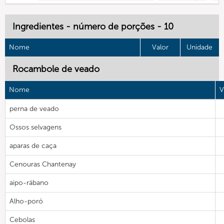
Ingredientes - número de porções - 10
Nome
Valor
Unidade
Rocambole de veado
Nome
V
perna de veado
Ossos selvagens
aparas de caça
Cenouras Chantenay
aipo-rábano
Alho-poró
Cebolas