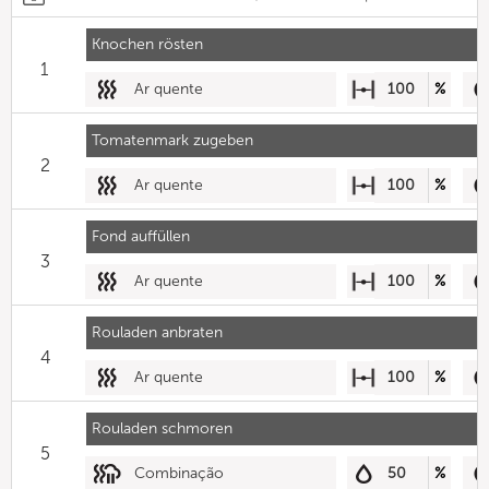
Knochen rösten
1
Ar quente
100
%
Tomatenmark zugeben
2
Ar quente
100
%
Fond auffüllen
3
Ar quente
100
%
Rouladen anbraten
4
Ar quente
100
%
Rouladen schmoren
5
Combinação
50
%