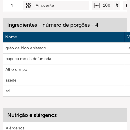
1
Ar quente
100
%
Ingredientes - número de porções - 4
Nome
V
grão de bico enlatado
páprica moída defumada
Alho em pó
azeite
sal
Nutrição e alérgenos
Alérgenos: