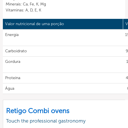
Minerais: Ca, Fe, K, Mg
Vitaminas: A, D, E, K
Valor nutricional de uma porção
V
Energia
1
Carboidrato
9
Gordura
Proteína
4
Água
Retigo Combi ovens
Touch the professional gastronomy