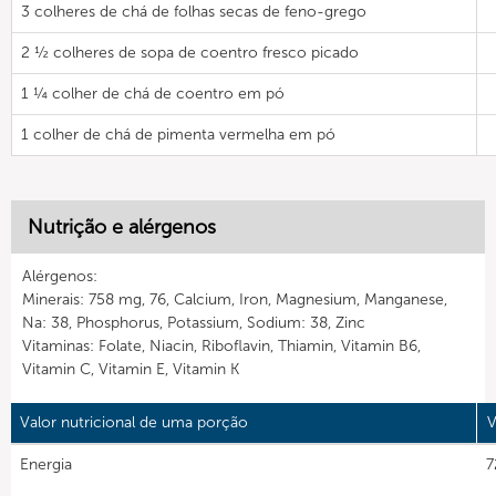
3 colheres de chá de folhas secas de feno-grego
2 ½ colheres de sopa de coentro fresco picado
1 ¼ colher de chá de coentro em pó
1 colher de chá de pimenta vermelha em pó
Nutrição e alérgenos
Alérgenos:
Minerais: 758 mg, 76, Calcium, Iron, Magnesium, Manganese,
Na: 38, Phosphorus, Potassium, Sodium: 38, Zinc
Vitaminas: Folate, Niacin, Riboflavin, Thiamin, Vitamin B6,
Vitamin C, Vitamin E, Vitamin K
Valor nutricional de uma porção
V
Energia
7