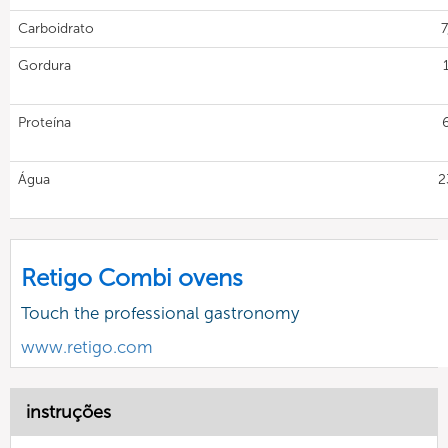
Carboidrato
7
Gordura
Proteína
Água
2
Retigo Combi ovens
Touch the professional gastronomy
www.retigo.com
instruções