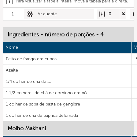
Para visualizar a tabela inteira, mova a tabela para a direita.
1
Ar quente
0
%
Ingredientes - número de porções - 4
Nome
V
Peito de frango em cubos
Azeite
1/4 colher de chá de sal
1 1/2 colheres de chá de cominho em pó
1 colher de sopa de pasta de gengibre
1 colher de chá de páprica defumada
Molho Makhani