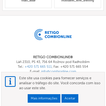
visão_assar
inoxidável_wire_shelving
RETIGO COMBIONLINE®
Láň 2310, PS 43, 756 64 Rožnov pod Radhoštěm
Tel.:
+420 571 665 511
, Fax: +420 571 665 554
E-mail:
info@combionline.com
Este site usa cookies para fornecer serviços e
analisar o tráfego do site. Você concorda com isso
OnlineMenu
ao usar este site.
TERMOS E CONDIÇÕES
Mais informações
Aceitar